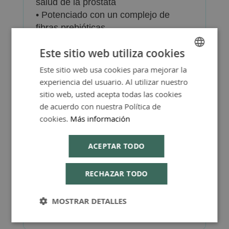
salud de la próstata
• Potenciado con un complejo de
fibras prebióticas
Libre de gluten.
Este sitio web utiliza cookies
Este sitio web usa cookies para mejorar la
SPANISH
experiencia del usuario. Al utilizar nuestro
ENGLISH
sitio web, usted acepta todas las cookies
de acuerdo con nuestra Política de
Más Información
cookies.
Más información
ACEPTAR TODO
RECHAZAR TODO
Consejos de Compra Producto
MOSTRAR DETALLES