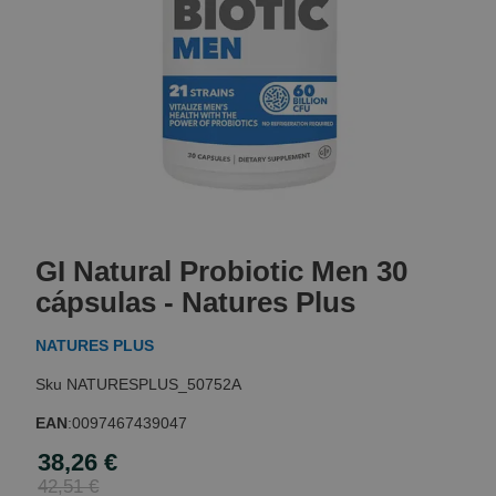
Skip
to
GI Natural Probiotic Men 30
the
beginning
cápsulas - Natures Plus
of
the
NATURES PLUS
images
gallery
NATURESPLUS_50752A
EAN
:
0097467439047
38,26 €
Special
Price
42,51 €