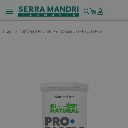
Buscar
Mi carrito
Inicio
GI Natural Probiotic Men 30 cápsulas - Natures Plus
Skip
to
the
end
of
the
images
gallery