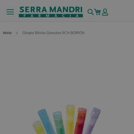
Buscar
Mi carrito
Inicio
Gingko Biloba Granulos 9CH BOIRON
Skip
to
the
end
of
the
images
gallery