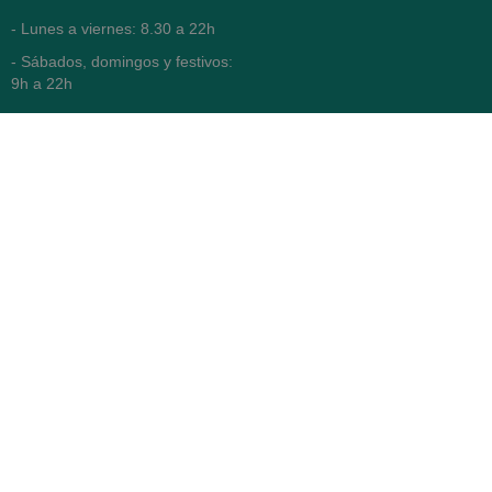
- Lunes a viernes: 8.30 a 22h
- Sábados, domingos y festivos:
9h a 22h
93 416 12 70
WhatsApp Pedidos
Farmacia
Titular: Juan María Serra
Mandri
Nº de Colegiado: 4473 (COFB)
CIF: 46.316.032-N
Código oficial de Farmacia:
F0800646
Avenida Diagonal 478,
(esquina con Vía Augusta)
- Barcelona