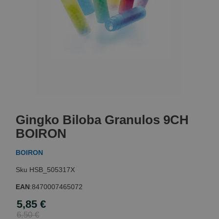
Skip
to
Gingko Biloba Granulos 9CH
the
beginning
BOIRON
of
the
BOIRON
images
gallery
HSB_505317X
EAN
:
8470007465072
5,85 €
Special
Price
6,50 €