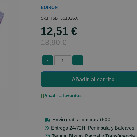
BOIRON
HSB_551926X
12,51 €
Special
Price
13,90 €
-
+
Añadir a favoritos
Envío gratis compras +60€
Entrega 24/72H. Peninsula y Baleares
Tarjeta, Bizum, Paypal y Transferencia