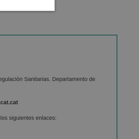
egulación Sanitarias. Departamento de
cat.cat
os siguientes enlaces: