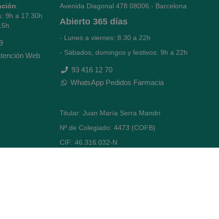
nción
:
Avenida Diagonal 478
08006 - Barcelona
s: 9h a 17.30h
Abierto
365 días
15h
- Lunes a viernes: 8.30 a 22h
9
- Sábados, domingos y festivos: 9h a 22h
tención Web
93 416 12 70
WhatsApp Pedidos Farmacia
Titular: Juan María Serra Mandri
Nº de Colegiado: 4473 (COFB)
CIF: 46.316.032-N
Código oficial de Farmacia: F0800646