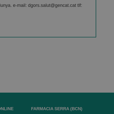
unya. e-mail: dgors.salut@gencat.cat tlf:
ONLINE
FARMACIA SERRA (BCN)