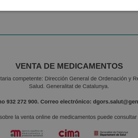
VENTA DE MEDICAMENTOS
nitaria competente: Dirección General de Ordenación y R
Salud. Generalitat de Catalunya.
no 932 272 900. Correo electrónico: dgors.salut@gen
sobre la venta online de medicamentos puede consultar l