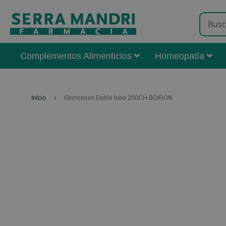
Complementos Alimenticios
Homeopatía
Inicio
Glonoinum Doble tubo 200CH BOIRON
Skip
to
the
end