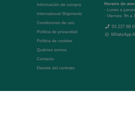
Horario de ate
Información de compra
- Lunes a jueve
International Shipments
- Viernes: 9h a 
Condiciones de uso
93 237 88 6
Política de privacidad
WhatsApp A
Política de cookies
Quiénes somos
Contacto
Desiste del contrato
Avenida Diagonal 478,
(esquina con Vía Augusta)
- Barcelona