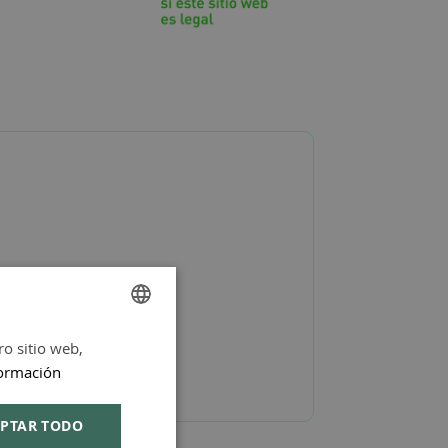
ro sitio web,
SPANISH
ormación
ENGLISH
PTAR TODO