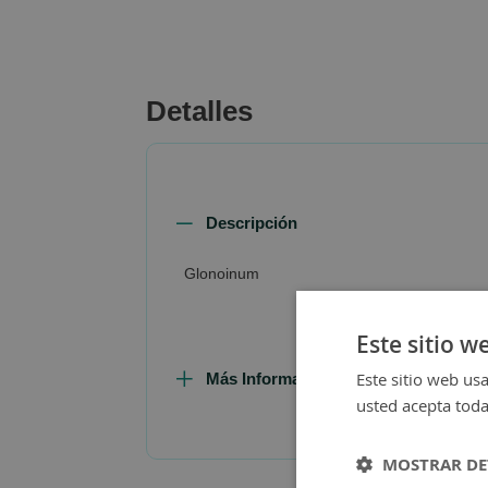
beginning
of
the
images
Detalles
gallery
Descripción
Glonoinum
Este sitio w
Este sitio web usa
Más Información
usted acepta toda
MOSTRAR DE