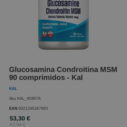
Skip
to
Glucosamina Condroitina MSM
the
beginning
90 comprimidos - Kal
of
the
KAL
images
gallery
KAL_40387A
EAN
:
0021245267683
53,30 €
Special
Price
57,94 €