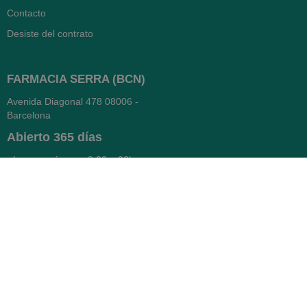
Contacto
Desiste del contrato
FARMACIA SERRA (BCN)
Avenida Diagonal 478
08006 -
Barcelona
Abierto
365 días
- Lunes a viernes: 8.30 a 22h
- Sábados, domingos y festivos:
9h a 22h
93 416 12 70
WhatsApp Pedidos
Farmacia
Titular: Juan María Serra