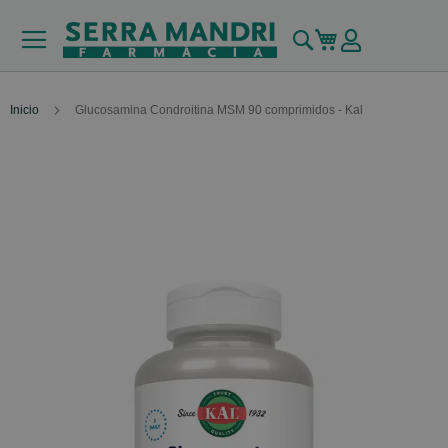
Buscar
Mi carrito
Inicio
Glucosamina Condroitina MSM 90 comprimidos - Kal
Skip
to
the
end
of
the
images
gallery