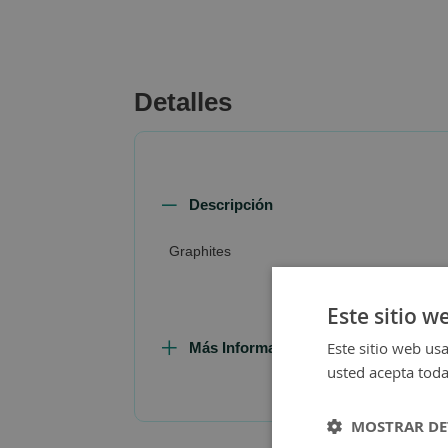
beginning
of
the
images
Detalles
gallery
Descripción
Graphites
Este sitio w
Este sitio web usa
Más Información
usted acepta toda
MOSTRAR DE