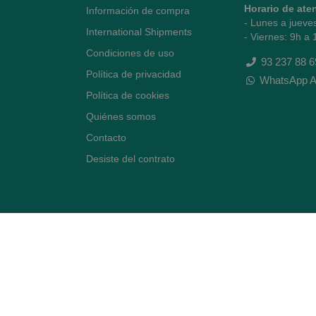
Horario de ate
Información de compra
- Lunes a jueve
International Shipments
- Viernes: 9h a 
Condiciones de uso
93 237 88 6
Política de privacidad
WhatsApp A
Política de cookies
Quiénes somos
Contacto
Desiste del contrato
Avenida Diagonal 478,
(esquina con Vía Augusta)
- Barcelona