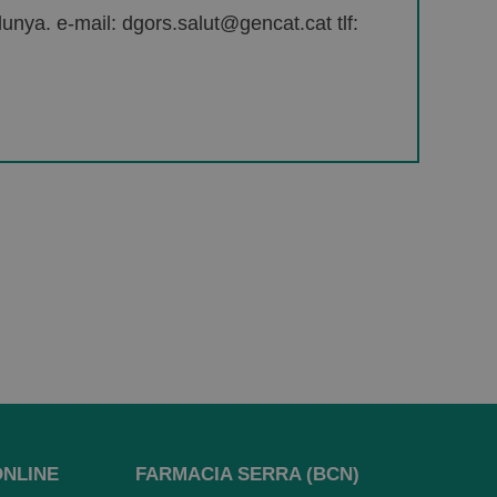
unya. e-mail: dgors.salut@gencat.cat tlf:
ONLINE
FARMACIA SERRA (BCN)