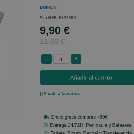
BOIRON
HSB_583735X
9,90 €
Special
Price
11,00 €
-
+
Añadir a favoritos
Envío gratis compras +60€
Entrega 24/72H. Peninsula y Baleares
Tarjeta, Bizum, Paypal y Transferencia