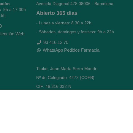
nción
:
Avenida Diagonal 478
08006 - Barcelona
s: 9h a 17.30h
Abierto
365 días
15h
- Lunes a viernes: 8.30 a 22h
9
- Sábados, domingos y festivos: 9h a 22h
tención Web
93 416 12 70
WhatsApp Pedidos Farmacia
Titular: Juan María Serra Mandri
Nº de Colegiado: 4473 (COFB)
CIF: 46.316.032-N
Código oficial de Farmacia: F0800646