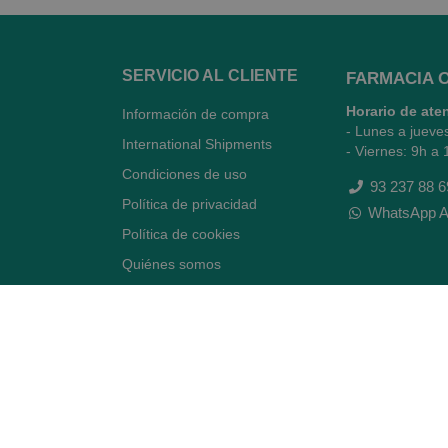
SERVICIO AL CLIENTE
FARMACIA 
Horario de ate
Información de compra
- Lunes a jueve
International Shipments
- Viernes: 9h a 
Condiciones de uso
93 237 88 6
Política de privacidad
WhatsApp A
Política de cookies
Quiénes somos
Contacto
Desiste del contrato