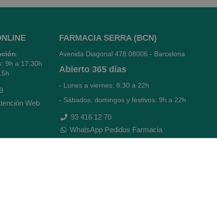
ONLINE
FARMACIA SERRA (BCN)
nción
:
Avenida Diagonal 478
08006 - Barcelona
s: 9h a 17.30h
Abierto
365 días
15h
- Lunes a viernes: 8.30 a 22h
9
- Sábados, domingos y festivos: 9h a 22h
tención Web
93 416 12 70
WhatsApp Pedidos Farmacia
Titular: Juan María Serra Mandri
Nº de Colegiado: 4473 (COFB)
CIF: 46.316.032-N
Código oficial de Farmacia: F0800646