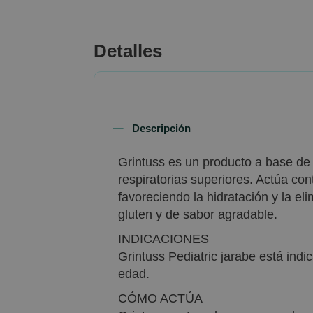
beginning
of
the
Detalles
images
gallery
Descripción
Grintuss es un producto a base de 
respiratorias superiores. Actúa cont
favoreciendo la hidratación y la el
gluten y de sabor agradable.
INDICACIONES
Grintuss Pediatric jarabe está indi
edad.
CÓMO ACTÚA