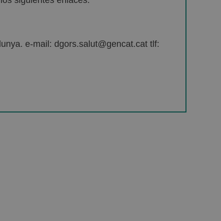
os siguientes enlaces:
unya. e-mail: dgors.salut@gencat.cat tlf: