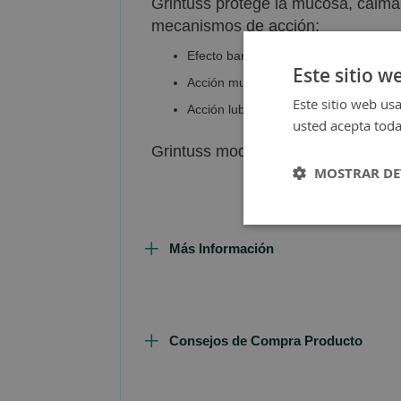
Grintuss protege la mucosa, calmand
mecanismos de acción:
Efecto barrera: forma una película pr
Este sitio w
Acción mucorreguladora: promueve la 
Este sitio web usa
Acción lubricante: reduce el rozamien
usted acepta toda
Grintuss modula la tos sin suprimir
MOSTRAR DE
Más Información
Consejos de Compra Producto