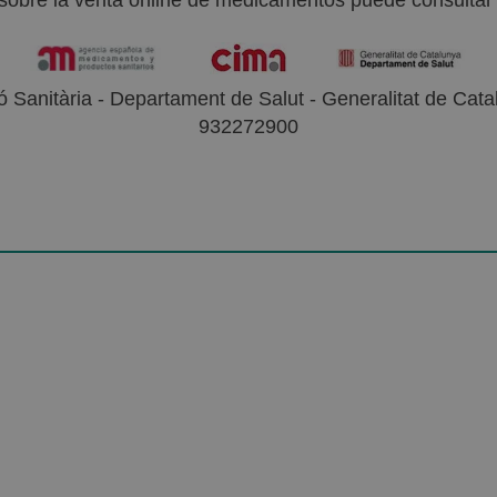
sobre la venta online de medicamentos puede consultar l
 Sanitària - Departament de Salut - Generalitat de Catal
932272900