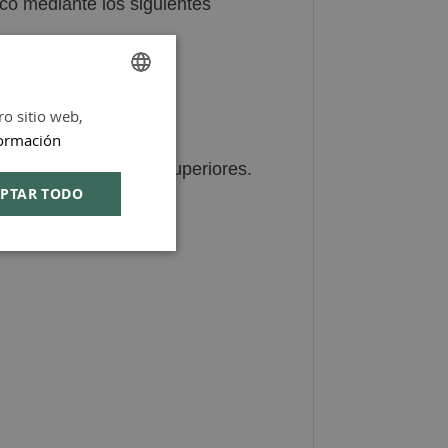
oco mediante los siguientes
gentes irritantes
ro sitio web,
SPANISH
ormación
ENGLISH
s vías respiratorias superiores.
PTAR TODO