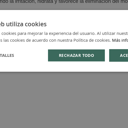
o la irritación, hidrata y favorece la eliminación del m
otectora que se adhiere a la mucosa y la protege del contacto con los a
eb utiliza cookies
hidratación del moco y favorece su eliminación
 cookies para mejorar la experiencia del usuario. Al utilizar nuest
to en la faringe que causa la tos
s las cookies de acuerdo con nuestra Política de cookies.
Más inf
la, respetando así su importante función de defensa de la
TALLES
RECHAZAR TODO
ACE