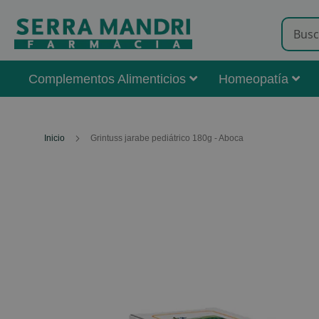
Complementos Alimenticios
Homeopatía
Inicio
Grintuss jarabe pediátrico 180g - Aboca
Skip
to
the
end