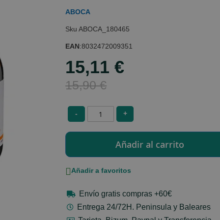
ABOCA
ABOCA_180465
EAN
:
8032472009351
15,11 €
Special
Price
15,90 €
-
+
Añadir a favoritos
Envío gratis compras +60€
Entrega 24/72H. Peninsula y Baleares