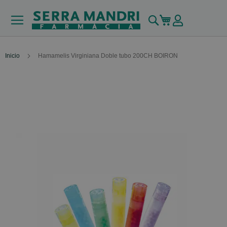
Buscar
Mi carrito
Inicio
Hamamelis Virginiana Doble tubo 200CH BOIRON
Skip
to
the
end
of
the
images
gallery