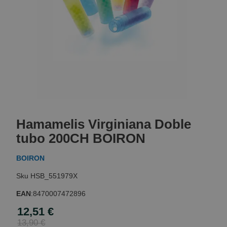
Skip
to
Hamamelis Virginiana Doble
the
beginning
tubo 200CH BOIRON
of
the
BOIRON
images
gallery
HSB_551979X
EAN
:
8470007472896
12,51 €
Special
Price
13,90 €