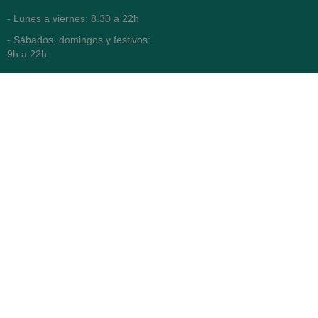
- Lunes a viernes: 8.30 a 22h
- Sábados, domingos y festivos:
9h a 22h
93 416 12 70
WhatsApp Pedidos
Farmacia
Titular: Juan María Serra
Mandri
Nº de Colegiado: 4473 (COFB)
CIF: 46.316.032-N
Código oficial de Farmacia:
F0800646
Avenida Diagonal 478,
(esquina con Vía Augusta)
- Barcelona