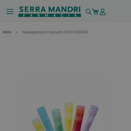
Buscar
Mi carrito
Inicio
Harpagophytum Granulos 30CH BOIRON
Skip
to
the
end
of
the
images
gallery