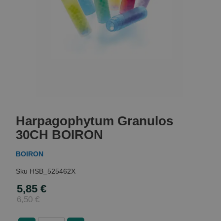
Skip
to
Harpagophytum Granulos
the
beginning
30CH BOIRON
of
the
BOIRON
images
gallery
HSB_525462X
5,85 €
Special
Price
6,50 €