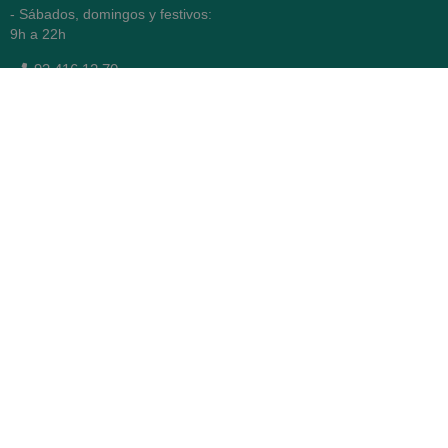
- Sábados, domingos y festivos:
9h a 22h
93 416 12 70
WhatsApp Pedidos
Farmacia
Titular: Juan María Serra
Mandri
Nº de Colegiado: 4473 (COFB)
CIF: 46.316.032-N
Código oficial de Farmacia:
F0800646
Avenida Diagonal 478,
(esquina con Vía Augusta)
- Barcelona