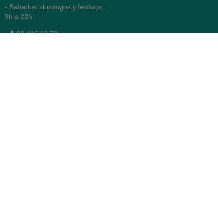
- Sábados, domingos y festivos:
9h a 22h
93 416 12 70
WhatsApp Pedidos
Farmacia
Titular: Juan María Serra
Mandri
Nº de Colegiado: 4473 (COFB)
CIF: 46.316.032-N
Código oficial de Farmacia:
F0800646
Avenida Diagonal 478,
(esquina con Vía Augusta)
- Barcelona