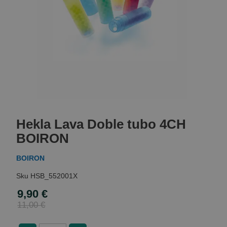
Skip
to
Hekla Lava Doble tubo 4CH
the
beginning
BOIRON
of
the
BOIRON
images
gallery
HSB_552001X
9,90 €
Special
Price
11,00 €