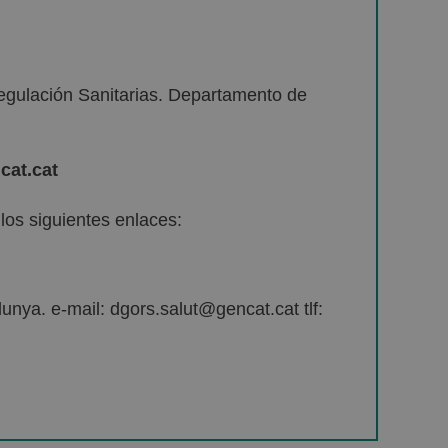
egulación Sanitarias. Departamento de
cat.cat
os siguientes enlaces:
unya. e-mail: dgors.salut@gencat.cat tlf: