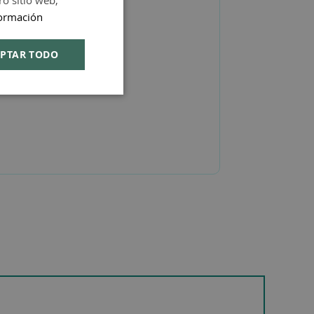
ro sitio web,
ormación
ENGLISH
PTAR TODO