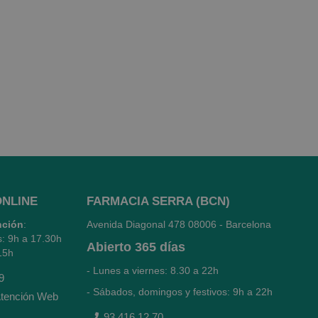
ONLINE
FARMACIA SERRA (BCN)
nción
:
Avenida Diagonal 478
08006 - Barcelona
s: 9h a 17.30h
Abierto
365 días
15h
- Lunes a viernes: 8.30 a 22h
9
- Sábados, domingos y festivos: 9h a 22h
tención Web
93 416 12 70