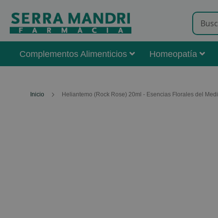
Complementos Alimenticios
Homeopatía
Inicio
Heliantemo (Rock Rose) 20ml - Esencias Florales del Med
Skip
to
the
end