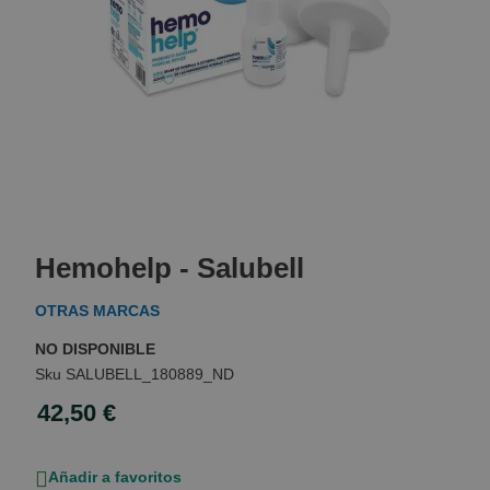
Skip
to
Hemohelp - Salubell
the
beginning
OTRAS MARCAS
of
the
NO DISPONIBLE
images
SALUBELL_180889_ND
gallery
42,50 €
Añadir a favoritos