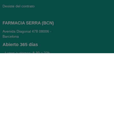
Desiste del contrato
FARMACIA SERRA (BCN)
Avenida Diagonal 478
08006 -
Barcelona
Abierto
365 días
- Lunes a viernes: 8.30 a 22h
- Sábados, domingos y festivos:
9h a 22h
93 416 12 70
WhatsApp Pedidos
Farmacia
Titular: Juan María Serra
Mandri