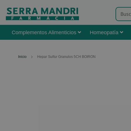
Complementos Alimenticios
Homeopatía
Inicio
Hepar Sulfur Granulos 5CH BOIRON
Skip
to
the
end