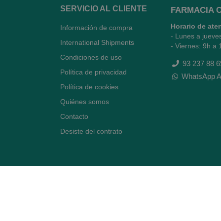
SERVICIO AL CLIENTE
FARMACIA 
Horario de ate
Información de compra
- Lunes a jueve
International Shipments
- Viernes: 9h a 
Condiciones de uso
93 237 88 6
Política de privacidad
WhatsApp A
Política de cookies
Quiénes somos
Contacto
Desiste del contrato
Avenida Diagonal 478,
(esquina con Vía Augusta)
- Barcelona