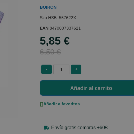
BOIRON
HSB_557622X
EAN
:
8470007337621
5,85 €
Special
Price
6,50 €
-
+
Añadir a favoritos
Envío gratis compras +60€