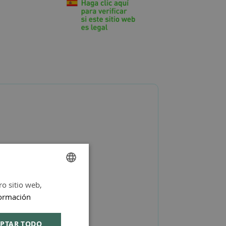
ro sitio web,
SPANISH
ormación
ENGLISH
PTAR TODO