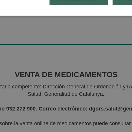
VENTA DE MEDICAMENTOS
nitaria competente: Dirección General de Ordenación y R
Salud. Generalitat de Catalunya.
no 932 272 900. Correo electrónico: dgors.salut@gen
sobre la venta online de medicamentos puede consultar l