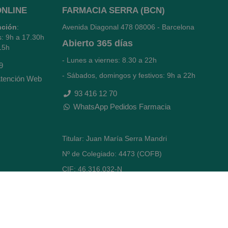
ONLINE
FARMACIA SERRA (BCN)
nción
:
Avenida Diagonal 478
08006 - Barcelona
s: 9h a 17.30h
Abierto
365 días
15h
- Lunes a viernes: 8.30 a 22h
9
- Sábados, domingos y festivos: 9h a 22h
tención Web
93 416 12 70
WhatsApp Pedidos Farmacia
Titular: Juan María Serra Mandri
Nº de Colegiado: 4473 (COFB)
CIF: 46.316.032-N
Código oficial de Farmacia: F0800646