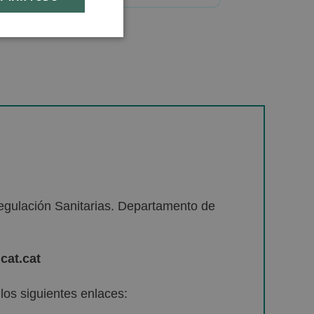
egulación Sanitarias. Departamento de
cat.cat
os siguientes enlaces: