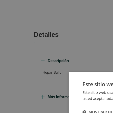
beginning
of
the
images
gallery
Detalles
Descripción
Hepar Sulfur
Este sitio w
Este sitio web usa
Más Información
usted acepta toda
MOSTRAR DE