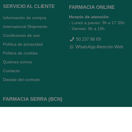
SERVICIO AL CLIENTE
FARMACIA ONLINE
Horario de atención
:
Información de compra
- Lunes a jueves: 9h a 17.30h
International Shipments
- Viernes: 9h a 15h
Condiciones de uso
93 237 88 69
Política de privacidad
WhatsApp Atención Web
Política de cookies
Quiénes somos
Contacto
Desiste del contrato
FARMACIA SERRA (BCN)
Avenida Diagonal 478
08006 -
Barcelona
Abierto
365 días