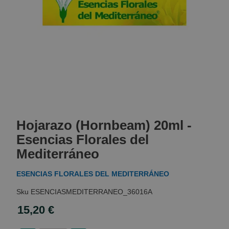
Skip
to
Hojarazo (Hornbeam) 20ml -
the
beginning
Esencias Florales del
of
Mediterráneo
the
images
ESENCIAS FLORALES DEL MEDITERRÁNEO
gallery
ESENCIASMEDITERRANEO_36016A
15,20 €