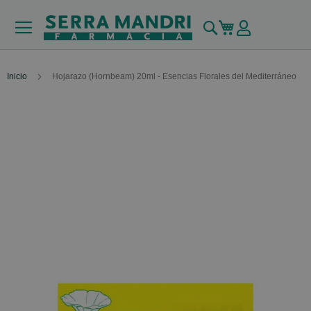
Buscar
Mi carrito
Inicio
Hojarazo (Hornbeam) 20ml - Esencias Florales del Mediterráneo
Skip
to
the
end
of
the
images
gallery