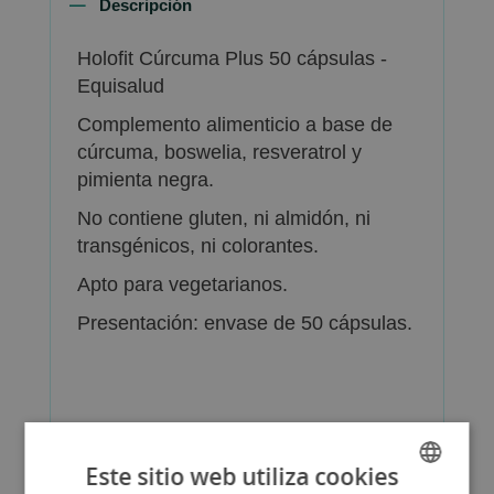
Descripción
Holofit Cúrcuma Plus 50 cápsulas -
Equisalud
Complemento alimenticio a base de
cúrcuma, boswelia, resveratrol y
pimienta negra.
No contiene gluten, ni almidón, ni
transgénicos, ni colorantes.
Apto para vegetarianos.
Presentación: envase de 50 cápsulas.
Más Información
Este sitio web utiliza cookies