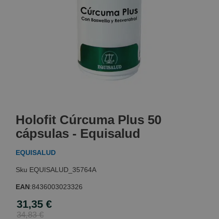
Skip
to
Holofit Cúrcuma Plus 50
the
beginning
cápsulas - Equisalud
of
the
EQUISALUD
images
gallery
EQUISALUD_35764A
EAN
:
8436003023326
31,35 €
Special
Price
34,83 €