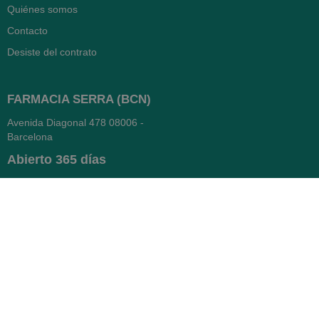
Quiénes somos
Contacto
Desiste del contrato
FARMACIA SERRA (BCN)
Avenida Diagonal 478
08006 -
Barcelona
Abierto
365 días
- Lunes a viernes: 8.30 a 22h
- Sábados, domingos y festivos:
9h a 22h
93 416 12 70
WhatsApp Pedidos
Farmacia