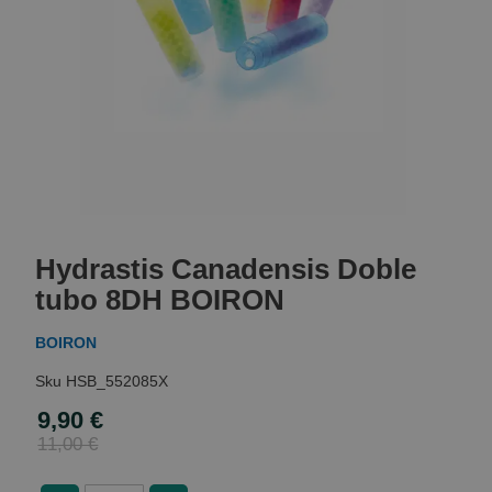
Skip
to
Hydrastis Canadensis Doble
the
beginning
tubo 8DH BOIRON
of
the
BOIRON
images
gallery
HSB_552085X
9,90 €
Special
Price
11,00 €