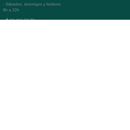
- Sábados, domingos y festivos:
9h a 22h
93 416 12 70
WhatsApp Pedidos
Farmacia
Titular: Juan María Serra
Mandri
Nº de Colegiado: 4473 (COFB)
CIF: 46.316.032-N
Código oficial de Farmacia:
F0800646
Avenida Diagonal 478,
(esquina con Vía Augusta)
- Barcelona