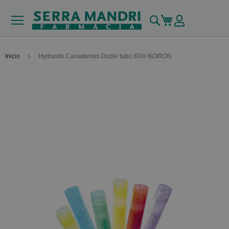
Buscar
Mi carrito
Inicio
Hydrastis Canadensis Doble tubo 8DH BOIRON
Skip
to
the
end
of
the
images
gallery