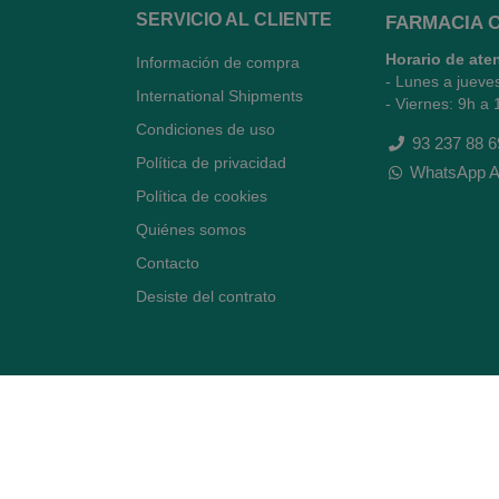
SERVICIO AL CLIENTE
FARMACIA 
Horario de ate
Información de compra
- Lunes a jueve
International Shipments
- Viernes: 9h a 
Condiciones de uso
93 237 88 6
Política de privacidad
WhatsApp A
Política de cookies
Quiénes somos
Contacto
Desiste del contrato
Avenida Diagonal 478,
(esquina con Vía Augusta)
- Barcelona