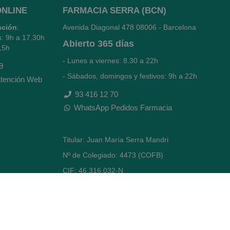
ONLINE
FARMACIA SERRA (BCN)
nción
:
Avenida Diagonal 478
08006 - Barcelona
s: 9h a 17.30h
Abierto
365 días
15h
- Lunes a viernes: 8.30 a 22h
9
- Sábados, domingos y festivos: 9h a 22h
tención Web
93 416 12 70
WhatsApp Pedidos Farmacia
Titular: Juan María Serra Mandri
Nº de Colegiado: 4473 (COFB)
CIF: 46.316.032-N
Código oficial de Farmacia: F0800646