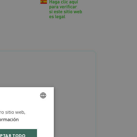
ro sitio web,
SPANISH
ormación
ENGLISH
PTAR TODO