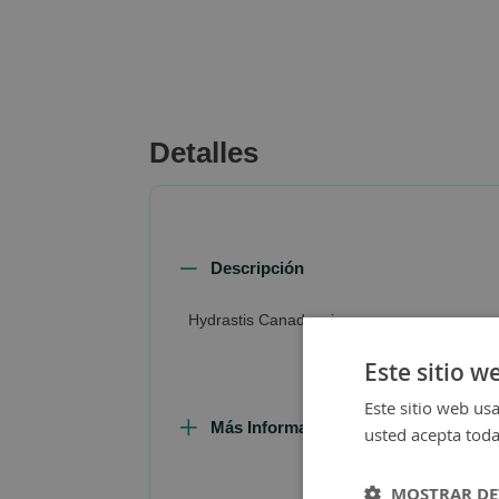
beginning
of
the
images
gallery
Detalles
Descripción
Hydrastis Canadensis
Este sitio w
Este sitio web usa
Más Información
usted acepta toda
MOSTRAR DE