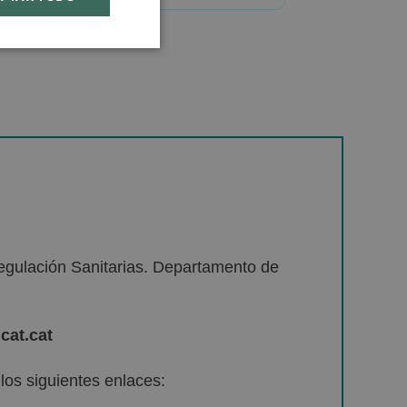
egulación Sanitarias. Departamento de
cat.cat
os siguientes enlaces: