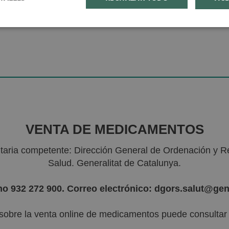
VENTA DE MEDICAMENTOS
nitaria competente: Dirección General de Ordenación y R
Salud. Generalitat de Catalunya.
no 932 272 900. Correo electrónico: dgors.salut@gen
sobre la venta online de medicamentos puede consultar l