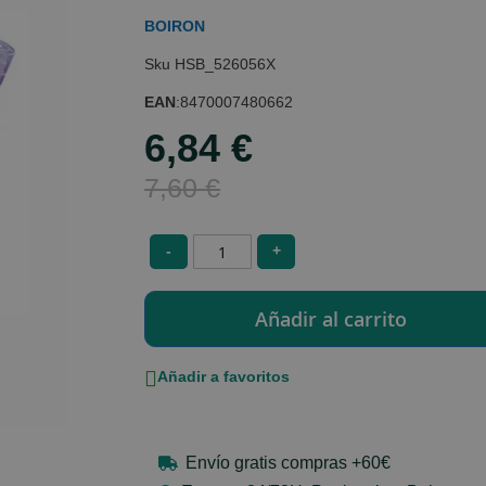
BOIRON
HSB_526056X
EAN
:
8470007480662
6,84 €
Special
Price
7,60 €
-
+
Añadir a favoritos
Envío gratis compras +60€