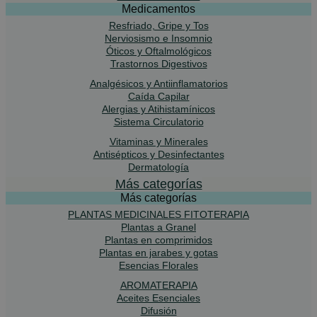
Medicamentos
Resfriado, Gripe y Tos
Nerviosismo e Insomnio
Óticos y Oftalmológicos
Trastornos Digestivos
Analgésicos y Antiinflamatorios
Caída Capilar
Alergias y Atihistamínicos
Sistema Circulatorio
Vitaminas y Minerales
Antisépticos y Desinfectantes
Dermatología
Más categorías
Más categorías
PLANTAS MEDICINALES FITOTERAPIA
Plantas a Granel
Plantas en comprimidos
Plantas en jarabes y gotas
Esencias Florales
AROMATERAPIA
Aceites Esenciales
Difusión