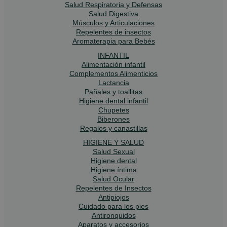
Salud Respiratoria y Defensas
Salud Digestiva
Músculos y Articulaciones
Repelentes de insectos
Aromaterapia para Bebés
INFANTIL
Alimentación infantil
Complementos Alimenticios
Lactancia
Pañales y toallitas
Higiene dental infantil
Chupetes
Biberones
Regalos y canastillas
HIGIENE Y SALUD
Salud Sexual
Higiene dental
Higiene íntima
Salud Ocular
Repelentes de Insectos
Antipiojos
Cuidado para los pies
Antironquidos
Aparatos y accesorios