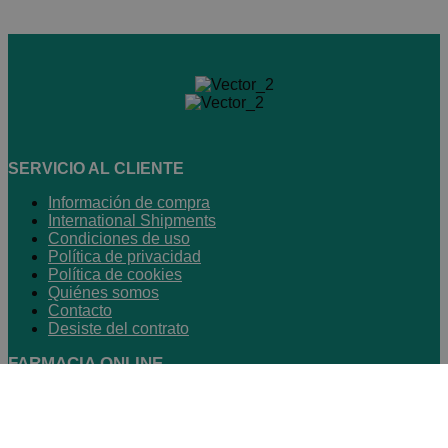
SERVICIO AL CLIENTE
Información de compra
International Shipments
Condiciones de uso
Política de privacidad
Política de cookies
Quiénes somos
Contacto
Desiste del contrato
FARMACIA ONLINE
Horario de atención
:
- Lunes a jueves: 9h a 17.30h
- Viernes: 9h a 15h