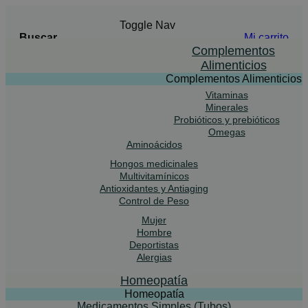
Toggle Nav
Buscar
Mi carrito
Buscar
Complementos
Alimenticios
Complementos Alimenticios
Vitaminas
Advanced Search
Minerales
Probióticos y prebióticos
Buscar
Omegas
Aminoácidos
Hongos medicinales
Multivitamínicos
Antioxidantes y Antiaging
Control de Peso
Mujer
Hombre
Deportistas
Alergias
Homeopatía
Homeopatía
Medicamentos Simples (Tubos)