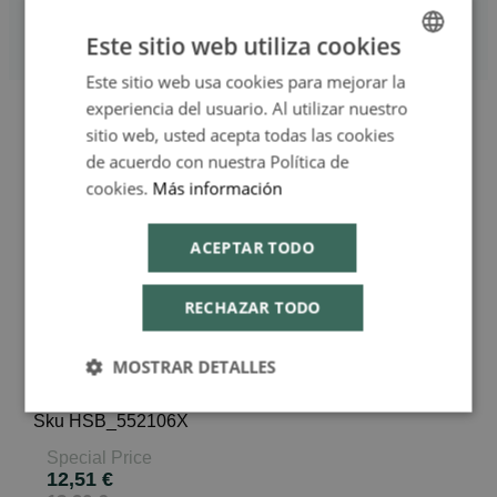
Estreñimiento y Diarreo
Gripe y Resfriado
Este sitio web utiliza cookies
Memoria y Concentración
Este sitio web usa cookies para mejorar la
SPANISH
experiencia del usuario. Al utilizar nuestro
ENGLISH
sitio web, usted acepta todas las cookies
Skip to the end of the images gallery
de acuerdo con nuestra Política de
Skip to the beginning of the images gallery
cookies.
Más información
Hyoscyamus Niger
ACEPTAR TODO
Doble tubo 200CH
BOIRON
RECHAZAR TODO
BOIRON
MOSTRAR DETALLES
En stock
HSB_552106X
Special Price
12,51 €