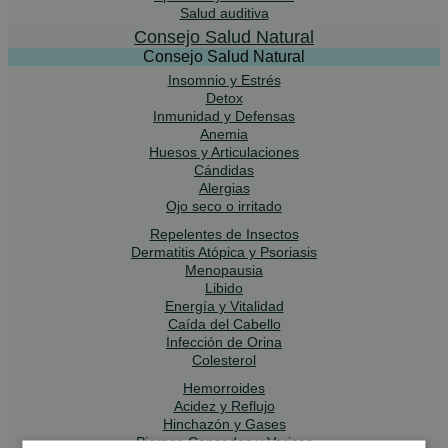
Salud auditiva
Consejo Salud Natural
Consejo Salud Natural
Insomnio y Estrés
Detox
Inmunidad y Defensas
Anemia
Huesos y Articulaciones
Cándidas
Alergias
Ojo seco o irritado
Repelentes de Insectos
Dermatitis Atópica y Psoriasis
Menopausia
Libido
Energía y Vitalidad
Caída del Cabello
Infección de Orina
Colesterol
Hemorroides
Acidez y Reflujo
Hinchazón y Gases
Piernas Cansadas y Varices