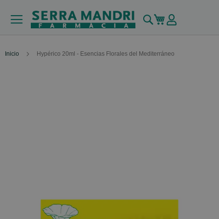
Buscar
Mi carrito
Inicio
Hypérico 20ml - Esencias Florales del Mediterráneo
Skip
to
the
end
of
the
images
gallery