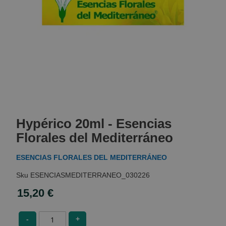
Skip
to
Hypérico 20ml - Esencias
the
beginning
Florales del Mediterráneo
of
the
ESENCIAS FLORALES DEL MEDITERRÁNEO
images
gallery
ESENCIASMEDITERRANEO_030226
15,20 €
-
+