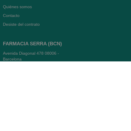
Quiénes somos
Contacto
Desiste del contrato
FARMACIA SERRA (BCN)
Avenida Diagonal 478
08006 -
Barcelona
Abierto
365 días
- Lunes a viernes: 8.30 a 22h
- Sábados, domingos y festivos:
9h a 22h
93 416 12 70
WhatsApp Pedidos
Farmacia