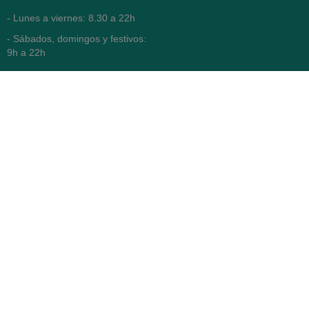
- Lunes a viernes: 8.30 a 22h
- Sábados, domingos y festivos:
9h a 22h
93 416 12 70
WhatsApp Pedidos
Farmacia
Titular: Juan María Serra
Mandri
Nº de Colegiado: 4473 (COFB)
CIF: 46.316.032-N
Código oficial de Farmacia:
F0800646
Avenida Diagonal 478,
(esquina con Vía Augusta)
- Barcelona