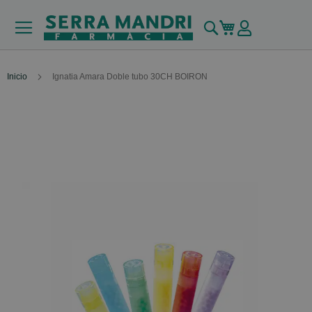
Buscar
Mi carrito
Inicio
Ignatia Amara Doble tubo 30CH BOIRON
Skip
to
the
end
of
the
images
gallery