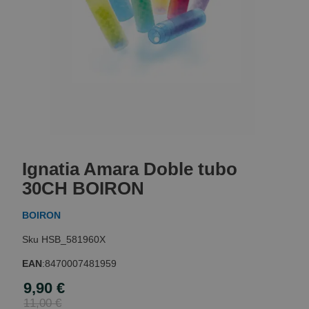
Skip
to
Ignatia Amara Doble tubo
the
beginning
30CH BOIRON
of
the
BOIRON
images
gallery
HSB_581960X
EAN
:
8470007481959
9,90 €
Special
Price
11,00 €