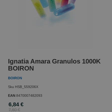
Skip
to
Ignatia Amara Granulos 1000K
the
beginning
BOIRON
of
the
BOIRON
images
gallery
HSB_559206X
EAN
:
8470007482093
6,84 €
Special
Price
7,60 €