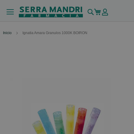
Buscar
Mi carrito
Inicio
Ignatia Amara Granulos 1000K BOIRON
Skip
to
the
end
of
the
images
gallery