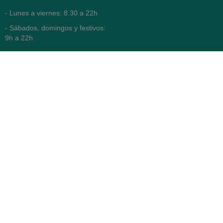
- Lunes a viernes: 8.30 a 22h
- Sábados, domingos y festivos:
9h a 22h
93 416 12 70
WhatsApp Pedidos
Farmacia
Titular: Juan María Serra
Mandri
Nº de Colegiado: 4473 (COFB)
CIF: 46.316.032-N
Código oficial de Farmacia:
F0800646
Avenida Diagonal 478,
(esquina con Vía Augusta)
- Barcelona