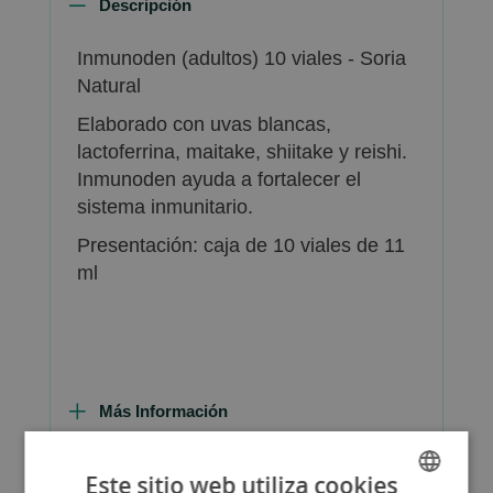
Descripción
Inmunoden (adultos) 10 viales - Soria
Natural
Elaborado con uvas blancas,
lactoferrina, maitake, shiitake y reishi.
Inmunoden ayuda a fortalecer el
sistema inmunitario.
Presentación: caja de 10 viales de 11
ml
Más Información
Este sitio web utiliza cookies