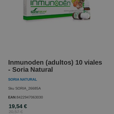
Skip
to
Inmunoden (adultos) 10 viales
the
beginning
- Soria Natural
of
the
SORIA NATURAL
images
gallery
SORIA_26685A
EAN
:
8422947063030
19,54 €
Special
Price
20,57 €