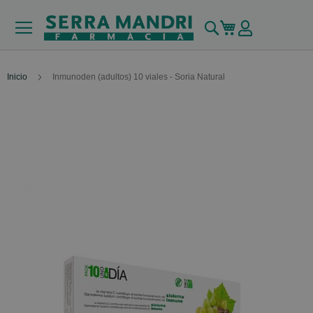
Buscar
Mi carrito
Inicio
Inmunoden (adultos) 10 viales - Soria Natural
Skip
to
the
end
of
the
images
gallery