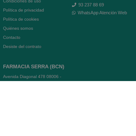
Condiciones de uso
93 237 88 69
Política de privacidad
WhatsApp Atención Web
Política de cookies
Quiénes somos
Contacto
Desiste del contrato
FARMACIA SERRA (BCN)
Avenida Diagonal 478
08006 -
Barcelona
Abierto
365 días
- Lunes a viernes: 8.30 a 22h
- Sábados, domingos y festivos:
9h a 22h
93 416 12 70