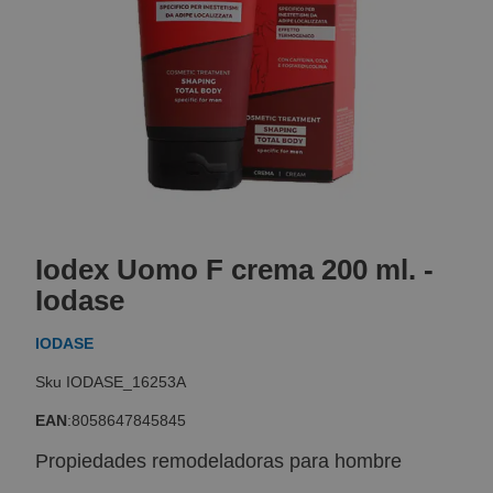
Skip
to
Iodex Uomo F crema 200 ml. -
the
beginning
Iodase
of
the
IODASE
images
gallery
IODASE_16253A
EAN
:
8058647845845
Propiedades remodeladoras para hombre