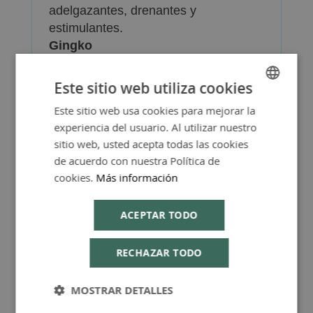
adelgazantes, drenantes y
estimulantes.
Gingko
Mejora el flujo sanguíneo en los
capilares, ayudando a reducir la
Este sitio web utiliza cookies
retención de líquidos y la acumulación
Este sitio web usa cookies para mejorar la
SPANISH
de desechos metabólicos.
experiencia del usuario. Al utilizar nuestro
Rusco
ENGLISH
sitio web, usted acepta todas las cookies
Alivia la retención de líquidos y otros
de acuerdo con nuestra Política de
síntomas de insuficiencia venosa
cookies.
Más información
crónica al promover una
microcirculación saludable.
ACEPTAR TODO
El uso de la crema Iodex Uomo F da
resultados visibles después de un
RECHAZAR TODO
ciclo de aplicaciones diarias de al
menos 4 semanas. La piel del cuerpo
MOSTRAR DETALLES
quedará tonificada, compacta y firme.