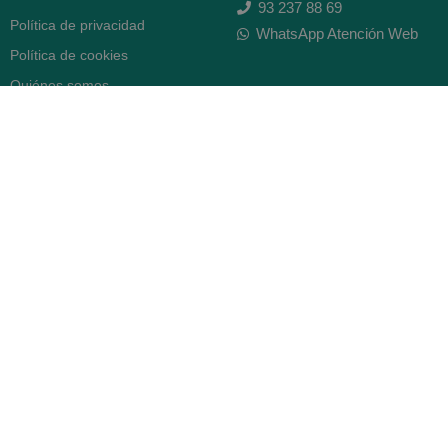
93 237 88 69
Política de privacidad
WhatsApp Atención Web
Política de cookies
Quiénes somos
Contacto
Desiste del contrato
FARMACIA SERRA (BCN)
Avenida Diagonal 478
08006 -
Barcelona
Abierto
365 días
- Lunes a viernes: 8.30 a 22h
- Sábados, domingos y festivos:
9h a 22h
93 416 12 70
WhatsApp Pedidos