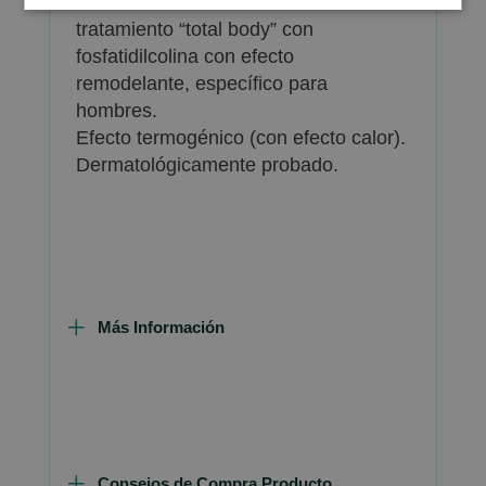
Iodase Uomo F Crema es el
tratamiento “total body” con
fosfatidilcolina con efecto
remodelante, específico para
hombres.
Efecto termogénico (con efecto calor).
Dermatológicamente probado.
Más Información
Consejos de Compra Producto