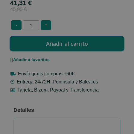
41,31 €
Special
Price
45,90 €
-
+
Añadir a favoritos
Envío gratis compras +60€
Entrega 24/72H. Peninsula y Baleares
Tarjeta, Bizum, Paypal y Transferencia
Detalles