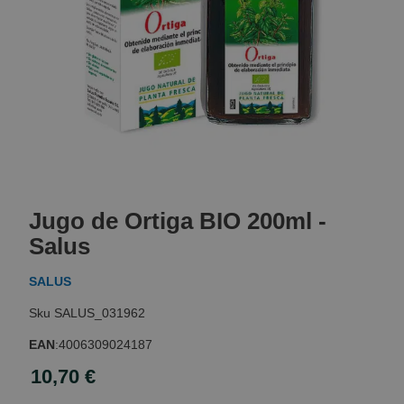
Skip
to
Jugo de Ortiga BIO 200ml -
the
beginning
Salus
of
the
SALUS
images
gallery
SALUS_031962
EAN
:
4006309024187
10,70 €