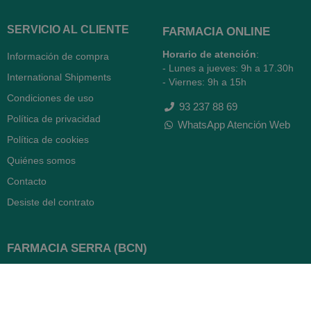
SERVICIO AL CLIENTE
FARMACIA ONLINE
Horario de atención
:
Información de compra
- Lunes a jueves: 9h a 17.30h
International Shipments
- Viernes: 9h a 15h
Condiciones de uso
93 237 88 69
Política de privacidad
WhatsApp Atención Web
Política de cookies
Quiénes somos
Contacto
Desiste del contrato
FARMACIA SERRA (BCN)
Avenida Diagonal 478
08006 -
Barcelona
Abierto
365 días