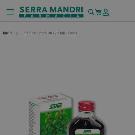
Buscar
Mi carrito
Inicio
Jugo de Ortiga BIO 200ml - Salus
Skip
to
the
end
of
the
images
gallery