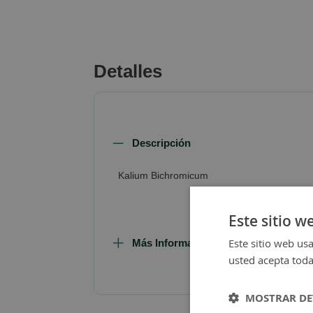
beginning
of
the
images
Detalles
gallery
Descripción
Kalium Bichromicum
Este sitio w
Este sitio web usa
Más Información
usted acepta toda
MOSTRAR DE