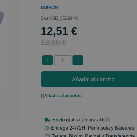
BOIRON
HSB_552244X
12,51 €
Special
Price
13,90 €
-
+
Añadir a favoritos
Envío gratis compras +60€
Entrega 24/72H. Peninsula y Baleares
Tarjeta, Bizum, Paypal y Transferencia