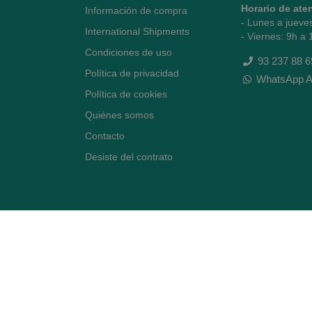
Horario de ate
Información de compra
- Lunes a jueve
International Shipments
- Viernes: 9h a 
Condiciones de uso
93 237 88 6
Política de privacidad
WhatsApp A
Política de cookies
Quiénes somos
Contacto
Desiste del contrato
Avenida Diagonal 478,
(esquina con Vía Augusta)
- Barcelona