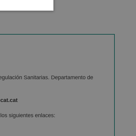
egulación Sanitarias. Departamento de
cat.cat
os siguientes enlaces: