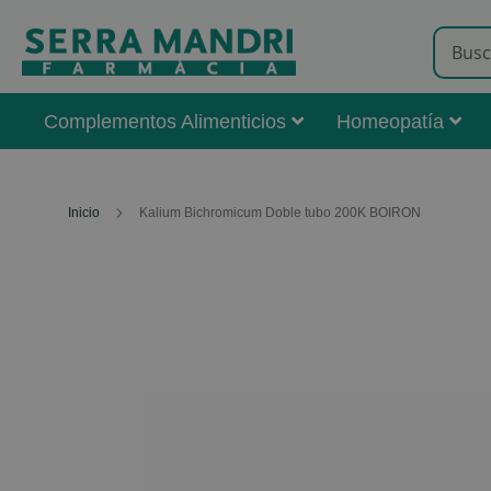
Complementos Alimenticios
Homeopatía
Inicio
Kalium Bichromicum Doble tubo 200K BOIRON
Skip
to
the
end