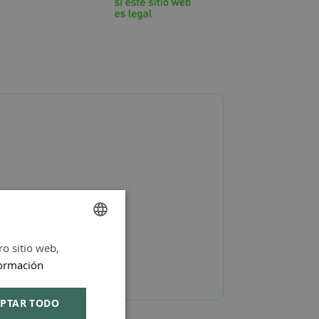
ro sitio web,
SPANISH
ormación
ENGLISH
PTAR TODO