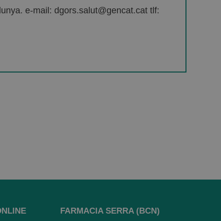
unya. e-mail: dgors.salut@gencat.cat tlf:
ONLINE
FARMACIA SERRA (BCN)