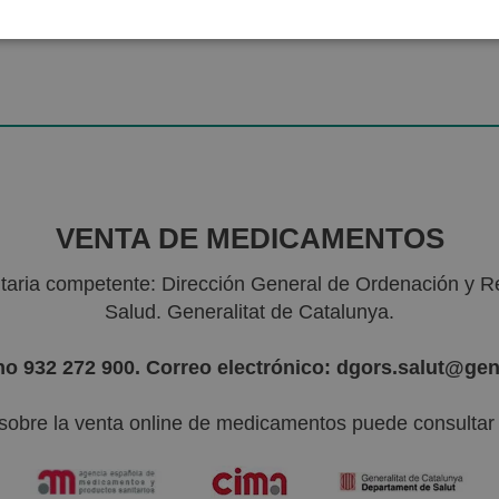
VENTA DE MEDICAMENTOS
nitaria competente: Dirección General de Ordenación y R
Salud. Generalitat de Catalunya.
no 932 272 900. Correo electrónico: dgors.salut@gen
sobre la venta online de medicamentos puede consultar l