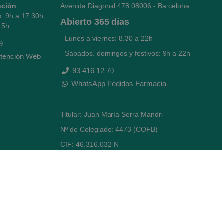
nción
:
Avenida Diagonal 478
08006 - Barcelona
s: 9h a 17.30h
Abierto
365 días
15h
- Lunes a viernes: 8.30 a 22h
9
- Sábados, domingos y festivos: 9h a 22h
tención Web
93 416 12 70
WhatsApp Pedidos Farmacia
Titular: Juan María Serra Mandri
Nº de Colegiado: 4473 (COFB)
CIF: 46.316.032-N
Código oficial de Farmacia: F0800646