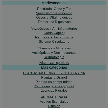
Medicamentos
Resfriado, Gripe y Tos
Nerviosismo e Insomnio
Óticos y Oftalmológicos
Trastornos Digestivos
Analgésicos y Antiinflamatorios
Caída Capilar
Alergias y Atihistamínicos
Sistema Circulatorio
Vitaminas y Minerales
Antisépticos y Desinfectantes
Dermatología
Más categorías
Más categorías
PLANTAS MEDICINALES FITOTERAPIA
Plantas a Granel
Plantas en comprimidos
Plantas en jarabes y gotas
Esencias Florales
AROMATERAPIA
Aceites Esenciales
Difusión