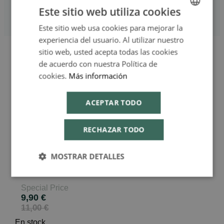
Estreñimiento y Diarreo
Este sitio web utiliza cookies
Gripe y Resfriado
Memoria y Concentración
Este sitio web usa cookies para mejorar la
SPANISH
experiencia del usuario. Al utilizar nuestro
ENGLISH
sitio web, usted acepta todas las cookies
Skip to the end of the images gallery
de acuerdo con nuestra Política de
cookies.
Más información
Skip to the beginning of the images gallery
Kalium Bromatum Doble
ACEPTAR TODO
tubo 15CH BOIRON
RECHAZAR TODO
BOIRON
MOSTRAR DETALLES
En stock
HSB_586878X
Special Price
9,90 €
11,00 €
En stock