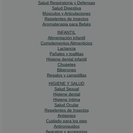
Salud Respiratoria y Defensas
Salud Digestiva
Músculos y Articulaciones
Repelentes de insectos
Aromaterapia para Bebés
INFANTIL
Alimentación infantil
Complementos Alimenticios
Lactancia
Pañales y toallitas
Higiene dental infantil
Chupetes
Biberones
Regalos y canastillas
HIGIENE Y SALUD
Salud Sexual
Higiene dental
Higiene íntima
Salud Ocular
Repelentes de Insectos
Antipiojos
Cuidado para los pies
Antironquidos
Aparatos y accesorios