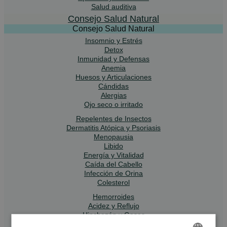
Salud auditiva
Consejo Salud Natural
Consejo Salud Natural
Insomnio y Estrés
Detox
Inmunidad y Defensas
Anemia
Huesos y Articulaciones
Cándidas
Alergias
Ojo seco o irritado
Repelentes de Insectos
Dermatitis Atópica y Psoriasis
Menopausia
Libido
Energía y Vitalidad
Caída del Cabello
Infección de Orina
Colesterol
Hemorroides
Acidez y Reflujo
Hinchazón y Gases
Piernas Cansadas y Varices