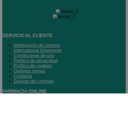
SERVICIO AL CLIENTE
Información de compra
International Shipments
Condiciones de uso
Política de privacidad
Política de cookies
Quiénes somos
Contacto
Desiste del contrato
FARMACIA ONLINE
Horario de atención
:
- Lunes a jueves: 9h a 17.30h
- Viernes: 9h a 15h
93 237 88 69
WhatsApp Atención Web