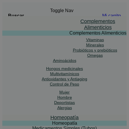
Toggle Nav
Buscar
Mi carrito
Buscar
Complementos
Alimenticios
Complementos Alimenticios
Vitaminas
Advanced Search
Minerales
Probióticos y prebióticos
Buscar
Omegas
Aminoácidos
Hongos medicinales
Multivitamínicos
Antioxidantes y Antiaging
Control de Peso
Mujer
Hombre
Deportistas
Alergias
Homeopatía
Homeopatía
Medicamentos Simples (Tubos)