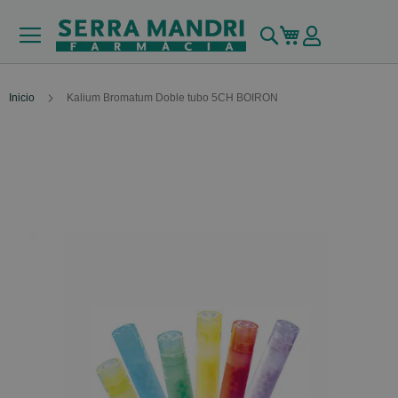
Buscar
Mi carrito
Inicio
Kalium Bromatum Doble tubo 5CH BOIRON
Skip
to
the
end
of
the
images
gallery