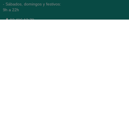
- Sábados, domingos y festivos:
9h a 22h
93 416 12 70
WhatsApp Pedidos
Farmacia
Titular: Juan María Serra
Mandri
Nº de Colegiado: 4473 (COFB)
CIF: 46.316.032-N
Código oficial de Farmacia:
F0800646
Avenida Diagonal 478,
(esquina con Vía Augusta)
- Barcelona