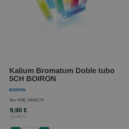
Skip
to
Kalium Bromatum Doble tubo
the
beginning
5CH BOIRON
of
the
BOIRON
images
gallery
HSB_589427X
9,90 €
Special
Price
11,00 €