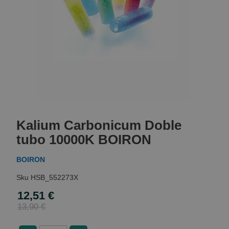
Skip
to
Kalium Carbonicum Doble
the
beginning
tubo 10000K BOIRON
of
the
BOIRON
images
gallery
HSB_552273X
12,51 €
Special
Price
13,90 €