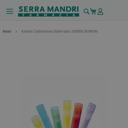
Buscar
Mi carrito
Inicio
Kalium Carbonicum Doble tubo 10000K BOIRON
Skip
to
the
end
of
the
images
gallery