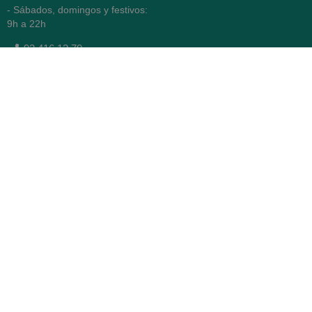
- Sábados, domingos y festivos:
9h a 22h
93 416 12 70
WhatsApp Pedidos
Farmacia
Titular: Juan María Serra
Mandri
Nº de Colegiado: 4473 (COFB)
CIF: 46.316.032-N
Código oficial de Farmacia:
F0800646
Avenida Diagonal 478,
(esquina con Vía Augusta)
- Barcelona