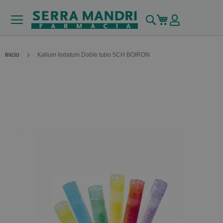
Buscar
Mi carrito
Inicio
Kalium Iodatum Doble tubo 5CH BOIRON
Skip
to
the
end
of
the
images
gallery