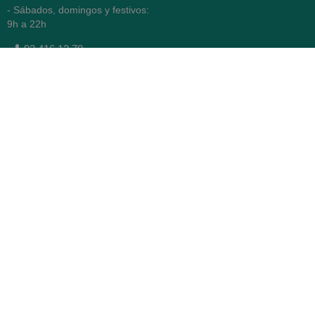
- Sábados, domingos y festivos:
9h a 22h
93 416 12 70
WhatsApp Pedidos
Farmacia
Titular: Juan María Serra
Mandri
Nº de Colegiado: 4473 (COFB)
CIF: 46.316.032-N
Código oficial de Farmacia:
F0800646
Avenida Diagonal 478,
(esquina con Vía Augusta)
- Barcelona