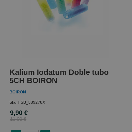
Skip
to
Kalium Iodatum Doble tubo
the
beginning
5CH BOIRON
of
the
BOIRON
images
gallery
HSB_589278X
9,90 €
Special
Price
11,00 €