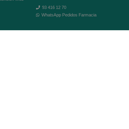
93 416 12 70
WhatsApp Pedidos Farmacia
Titular: Juan María Serra Mandri
Nº de Colegiado: 4473 (COFB)
CIF: 46.316.032-N
Código oficial de Farmacia: F0800646