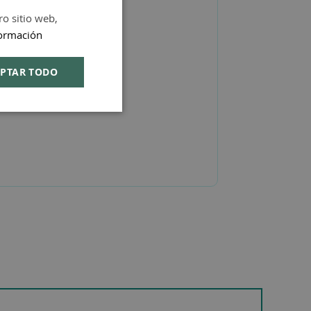
ro sitio web,
SPANISH
ormación
ENGLISH
PTAR TODO