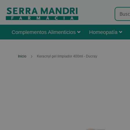
Complementos Alimenticios
Homeopatía
Inicio
Keracnyl gel limpiador 400ml - Ducray
Skip
to
the
end