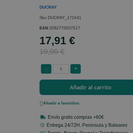
DUCRAY
DUCRAY_171541
EAN
:
3282770037517
17,91 €
Special
Price
19,90 €
-
+
Añadir a favoritos
Envío gratis compras +60€
Entrega 24/72H. Peninsula y Baleares