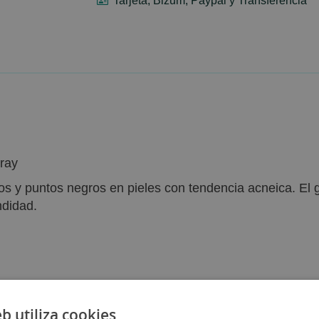
Tarjeta, Bizum, Paypal y Transferencia
cray
nos y puntos negros en pieles con tendencia acneica. El 
ndidad.
énico
eb utiliza cookies