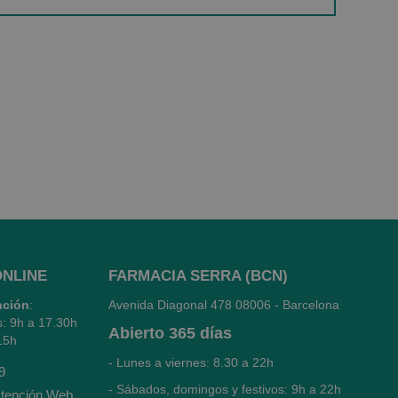
ONLINE
FARMACIA SERRA (BCN)
nción
:
Avenida Diagonal 478
08006 - Barcelona
s: 9h a 17.30h
Abierto
365 días
15h
- Lunes a viernes: 8.30 a 22h
9
- Sábados, domingos y festivos: 9h a 22h
tención Web