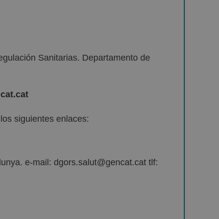
egulación Sanitarias. Departamento de
cat.cat
os siguientes enlaces:
unya. e-mail: dgors.salut@gencat.cat tlf: