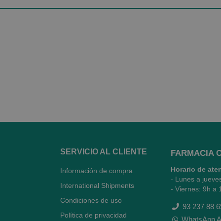
SERVICIO AL CLIENTE
FARMACIA 
Horario de ate
Información de compra
- Lunes a jueve
International Shipments
- Viernes: 9h a 
Condiciones de uso
93 237 88 6
Política de privacidad
WhatsApp A