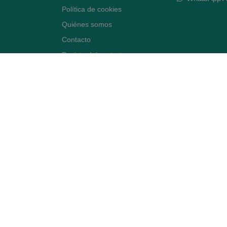
Política de cookies
Quiénes somos
Contacto
Desiste del contrato
Avenida Diagonal 478,
(esquina con Vía Augusta)
- Barcelona
BLOG ARTE FARMACÉUTICO