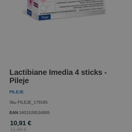
Skip
to
Lactibiane Imedia 4 sticks -
the
beginning
Pileje
of
the
PILEJE
images
gallery
PILEJE_179185
EAN
:
3401528534805
10,91 €
Special
Price
11,48 €