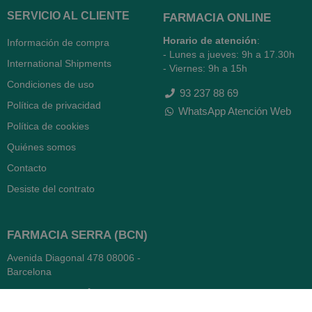
SERVICIO AL CLIENTE
FARMACIA ONLINE
Horario de atención
:
Información de compra
- Lunes a jueves: 9h a 17.30h
International Shipments
- Viernes: 9h a 15h
Condiciones de uso
93 237 88 69
Política de privacidad
WhatsApp Atención Web
Política de cookies
Quiénes somos
Contacto
Desiste del contrato
FARMACIA SERRA (BCN)
Avenida Diagonal 478
08006 -
Barcelona
Abierto
365 días