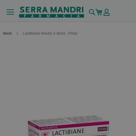
Buscar
Mi carrito
Inicio
Lactibiane Imedia 4 sticks - Pileje
Skip
to
the
end
of
the
images
gallery