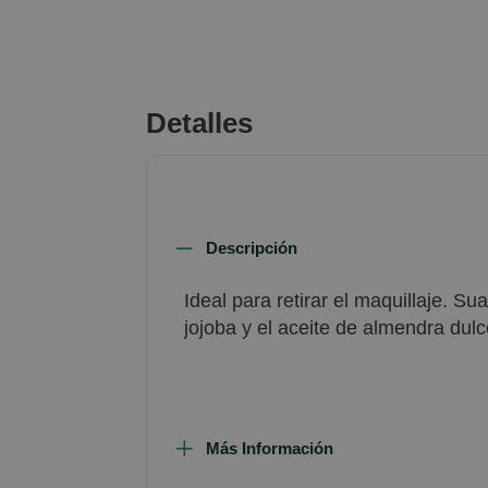
beginning
of
the
images
gallery
Detalles
Descripción
Ideal para retirar el maquillaje. S
jojoba y el aceite de almendra dulc
Más Información