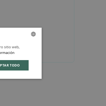
ro sitio web,
SPANISH
ormación
ENGLISH
PTAR TODO