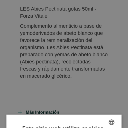
LES Abies Pectinata gotas 50ml -
Forza Vitale
Complemento alimenticio a base de
yemoderivados de abeto blanco que
favorece la remineralización del
organismo. Les Abies Pectinata está
preparado con yemas de abeto blanco
(Abies pectinata), recolectadas
frescas y rápidamente transformadas
en macerado glicérico.
Más Información