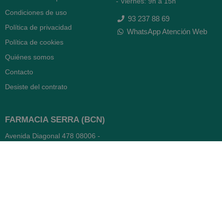
- Viernes: 9h a 15h
Condiciones de uso
93 237 88 69
Política de privacidad
WhatsApp Atención Web
Política de cookies
Quiénes somos
Contacto
Desiste del contrato
FARMACIA SERRA (BCN)
Avenida Diagonal 478
08006 -
Barcelona
Abierto
365 días
- Lunes a viernes: 8.30 a 22h
- Sábados, domingos y festivos:
9h a 22h
93 416 12 70