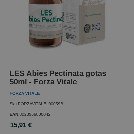
Skip
to
LES Abies Pectinata gotas
the
beginning
50ml - Forza Vitale
of
the
FORZA VITALE
images
gallery
FORZAVITALE_00059B
EAN
:
8023966800042
15,91 €