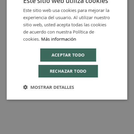
Este sitio web utiliza cookies
Este sitio web usa cookies para mejorar la
SPANISH
experiencia del usuario. Al utilizar nuestro
FAQ - Preguntas y Respuestas
ENGLISH
sitio web, usted acepta todas las cookies
de acuerdo con nuestra Política de
cookies.
Más información
ACEPTAR TODO
Consejos de Compra Producto
RECHAZAR TODO
MOSTRAR DETALLES