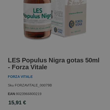
Skip
to
LES Populus Nigra gotas 50ml
the
beginning
- Forza Vitale
of
the
FORZA VITALE
images
gallery
FORZAVITALE_00079B
EAN
:
8023966800219
15,91 €