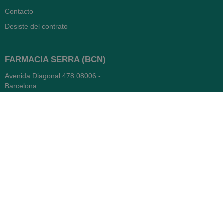
Contacto
Desiste del contrato
FARMACIA SERRA (BCN)
Avenida Diagonal 478
08006 -
Barcelona
Abierto
365 días
- Lunes a viernes: 8.30 a 22h
- Sábados, domingos y festivos:
9h a 22h
93 416 12 70
WhatsApp Pedidos
Farmacia
Titular: Juan María Serra