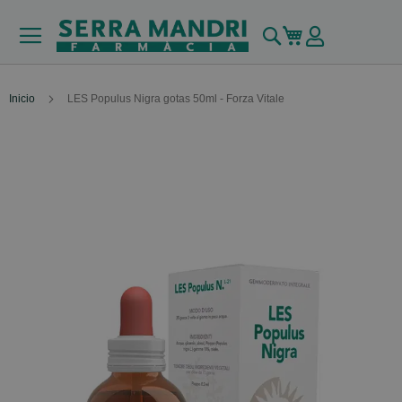
Buscar
Mi carrito
Inicio
LES Populus Nigra gotas 50ml - Forza Vitale
Skip
to
the
end
of
the
images
gallery