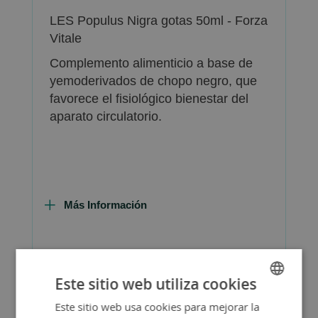
LES Populus Nigra gotas 50ml - Forza
Vitale
Complemento alimenticio a base de
yemoderivados de chopo negro, que
favorece el fisiológico bienestar del
aparato circulatorio.
Más Información
Este sitio web utiliza cookies
FAQ - Preguntas y Respuestas
Este sitio web usa cookies para mejorar la
SPANISH