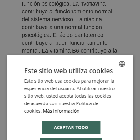
función psicológica. La rivoflavina
contribuye al funcionamiento normal
del sistema nervioso. La niacina
contribuye a una normal función
psicológica. El ácido pantoténico
contribuye al buen funcionamiento
mental. La vitamina B6 contribuye a la
formación normal de glóbulos rojos.
La biotina contribuye al
Este sitio web utiliza cookies
funcionamiento normal del sistema
Este sitio web usa cookies para mejorar la
SPANISH
nervioso. El folato contribuye a la
experiencia del usuario. Al utilizar nuestro
formación de sangre normal y la
ENGLISH
sitio web, usted acepta todas las cookies
vitamina B12 contribuye a la
de acuerdo con nuestra Política de
formación normal de glóbulos rojos.
cookies.
Más información
ACEPTAR TODO