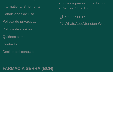
- Lunes a jueves: 9h a 17.30h
International Shipments
- Viernes: 9h a 15h
Condiciones de uso
93 237 88 69
Política de privacidad
WhatsApp Atención Web
Política de cookies
Quiénes somos
Contacto
Desiste del contrato
FARMACIA SERRA (BCN)
Avenida Diagonal 478
08006 -
Barcelona
Abierto
365 días
- Lunes a viernes: 8.30 a 22h
- Sábados, domingos y festivos:
9h a 22h