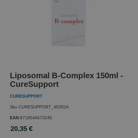
Skip
to
Liposomal B-Complex 150ml -
the
beginning
CureSupport
of
the
CURESUPPORT
images
gallery
CURESUPPORT_40392A
EAN
:
8718546673245
20,35 €