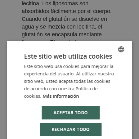
lecitina. Los liposomas son
absorbidos fácilmente por el cuerpo.
Cuando el glutatión se disuelve en
agua y se mezcla con lecitina, el
glutatión se encapsula mediante
liposomas. El resultado es una
absorción mejorada de glutatión en la
Este sitio web utiliza cookies
sangre.
Este sitio web usa cookies para mejorar la
SPANISH
Presentación: frasco de 100ml con
experiencia del usuario. Al utilizar nuestro
dosificador.
ENGLISH
sitio web, usted acepta todas las cookies
de acuerdo con nuestra Política de
cookies.
Más información
ACEPTAR TODO
Más Información
RECHAZAR TODO