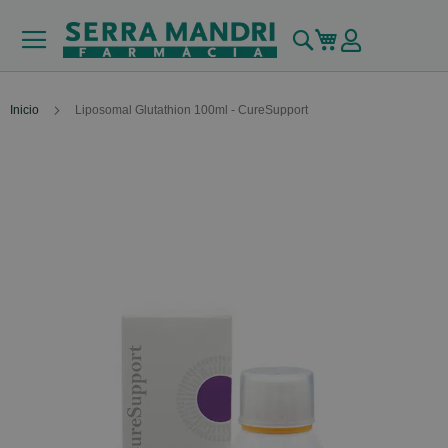
Buscar
Mi carrito
Inicio
Liposomal Glutathion 100ml - CureSupport
Skip
to
the
end
of
the
images
gallery