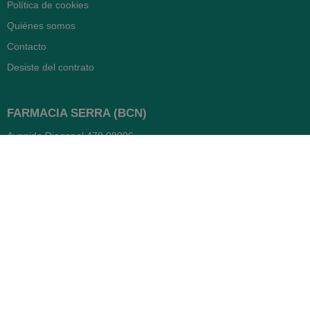
Política de cookies
Quiénes somos
Contacto
Desiste del contrato
FARMACIA SERRA (BCN)
Avenida Diagonal 478
08006 -
Barcelona
Abierto
365 días
- Lunes a viernes: 8.30 a 22h
- Sábados, domingos y festivos:
9h a 22h
93 416 12 70
WhatsApp Pedidos
Farmacia