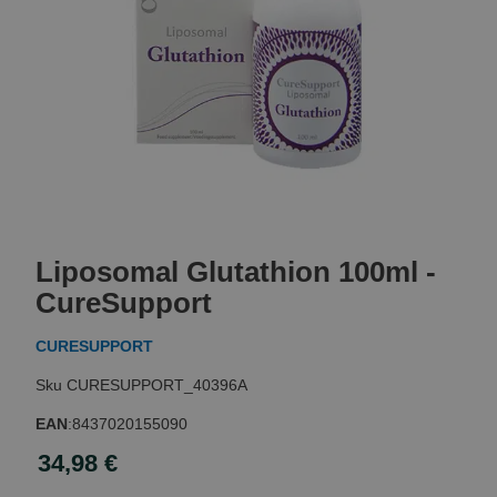
Skip
to
Liposomal Glutathion 100ml -
the
beginning
CureSupport
of
the
CURESUPPORT
images
gallery
CURESUPPORT_40396A
EAN
:
8437020155090
34,98 €