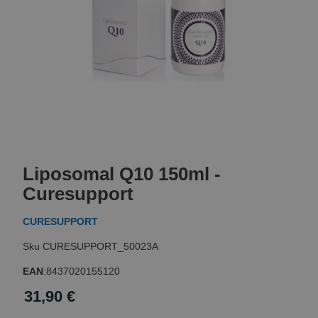
Skip
to
Liposomal Q10 150ml -
the
beginning
Curesupport
of
the
CURESUPPORT
images
gallery
CURESUPPORT_50023A
EAN
:
8437020155120
31,90 €