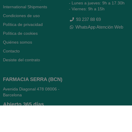
- Lunes a jueves: 9h a 17.30h
International Shipments
- Viernes: 9h a 15h
Condiciones de uso
93 237 88 69
Política de privacidad
WhatsApp Atención Web
Política de cookies
Quiénes somos
Contacto
Desiste del contrato
FARMACIA SERRA (BCN)
Avenida Diagonal 478
08006 -
Barcelona
Abierto
365 días
- Lunes a viernes: 8.30 a 22h
- Sábados, domingos y festivos:
9h a 22h