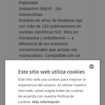
Patentado
Ankascin® 568-R · Sin
monacolinas
Extracto de arroz de levadura roja
con más de 130 publicaciones en
revistas científicas SCI. Rico en
monascina y ankaflavina — a
diferencia de los extractos
convencionales que actúan vía
monacolinas. Compatible con un
perfil de seguridad más amplio.
Beneficios clave:
Este sitio web utiliza cookies
Colesterol y lípidos
Este sitio web usa cookies para mejorar la
SPANISH
Ankascin® y alcachofa apoyan el
experiencia del usuario. Al utilizar nuestro
ENGLISH
mantenimiento de niveles normales
sitio web, usted acepta todas las cookies
de lípidos en sangre.
de acuerdo con nuestra Política de
cookies.
Más información
Glucosa normal