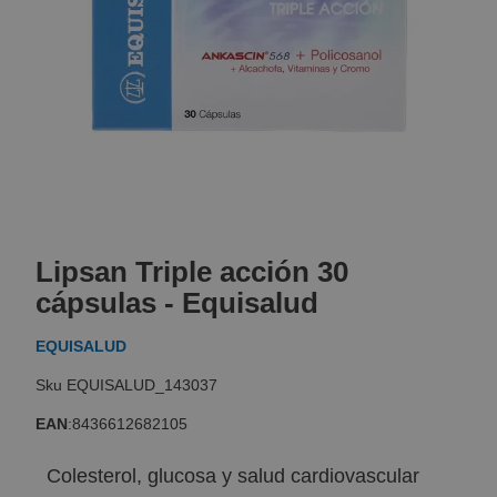
Skip
to
Lipsan Triple acción 30
the
beginning
cápsulas - Equisalud
of
the
EQUISALUD
images
gallery
EQUISALUD_143037
EAN
:
8436612682105
Colesterol, glucosa y salud cardiovascular