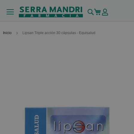
Buscar
Mi carrito
Inicio
Lipsan Triple acción 30 cápsulas - Equisalud
Skip
to
the
end
of
the
images
gallery