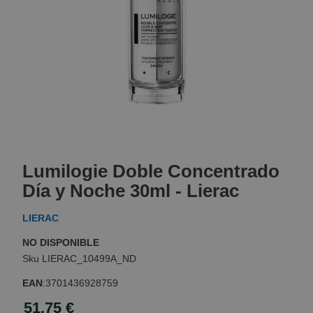
Skip
to
Lumilogie Doble Concentrado
the
beginning
Día y Noche 30ml - Lierac
of
the
LIERAC
images
gallery
NO DISPONIBLE
LIERAC_10499A_ND
EAN
:
3701436928759
51,75 €
Special