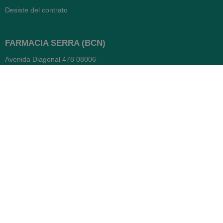
Desiste del contrato
FARMACIA SERRA (BCN)
Avenida Diagonal 478
08006 -
Barcelona
Abierto
365 días
- Lunes a viernes: 8.30 a 22h
- Sábados, domingos y festivos:
9h a 22h
93 416 12 70
WhatsApp Pedidos
Farmacia
Titular: Juan María Serra
Mandri