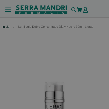
Buscar
Mi carrito
Inicio
Lumilogie Doble Concentrado Día y Noche 30ml - Lierac
Skip
to
the
end
of
the
images
gallery