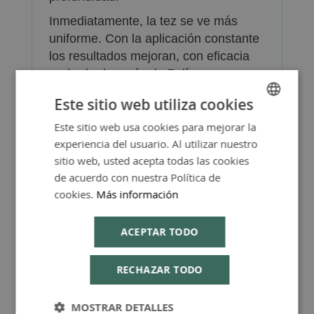
Inmediatamente, la tez se ve más
uniforme. Con la aplicación constante
los resultados mejoran, con eficacia
probada después de 7 días y
corrección visible de los 3 tipos de
Este sitio web utiliza cookies
manchas oscuras después de 28
días.
Este sitio web usa cookies para mejorar la
SPANISH
experiencia del usuario. Al utilizar nuestro
ENGLISH
sitio web, usted acepta todas las cookies
de acuerdo con nuestra Política de
cookies.
Más información
Más Información
ACEPTAR TODO
RECHAZAR TODO
MOSTRAR DETALLES
Consejos de Compra Producto