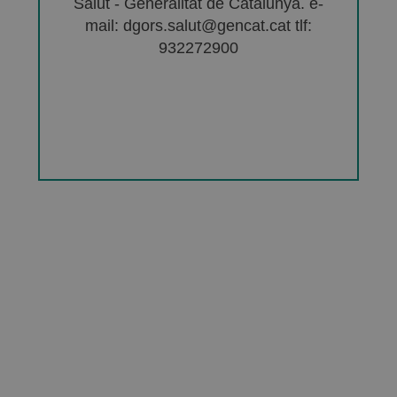
Salut - Generalitat de Catalunya. e-
mail: dgors.salut@gencat.cat tlf:
932272900