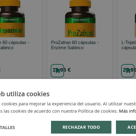
 60 cápsulas -
ProZafran 60 cápsulas -
L-Tript
abinco
Enzime Sabinco
cápsul
€
19,95 €
27,95
eb utiliza cookies
 cookies para mejorar la experiencia del usuario. Al utilizar nuest
s las cookies de acuerdo con nuestra Política de cookies.
Más inf
TALLES
RECHAZAR TODO
ACE