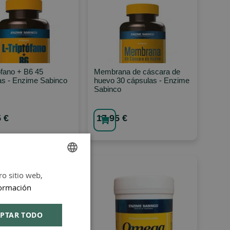
ófano + B6 45
Membrana de cáscara de
as - Enzime Sabinco
huevo 30 cápsulas - Enzime
Sabinco
 €
17,95 €
ro sitio web,
SPANISH
ormación
ENGLISH
PTAR TODO