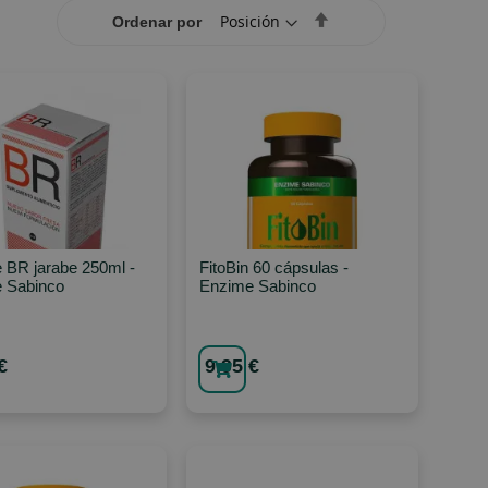
Set
Ordenar por
Descending
Direction
 BR jarabe 250ml -
FitoBin 60 cápsulas -
 Sabinco
Enzime Sabinco
€
9,95 €