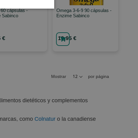
l 60 cápsulas -
Omega 3-6-9 90 cápsulas -
 Sabinco
Enzime Sabinco
 €
19,95 €
Mostrar
por página
alimentos dietéticos y complementos
s marcas, como
Colnatur
o la canadiense