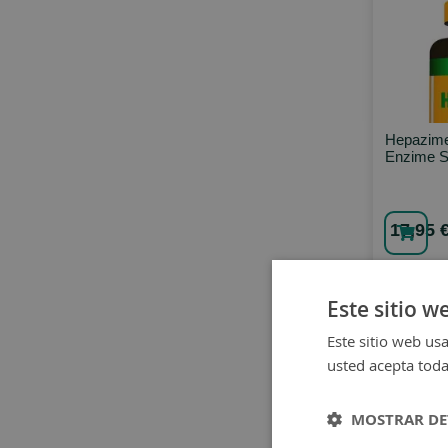
Hepazime
Enzime S
17,95 
Este sitio w
Este sitio web usa
usted acepta toda
MOSTRAR DE