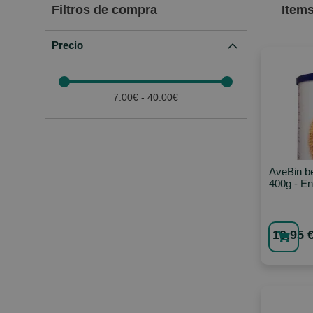
Filtros de compra
Item
Precio
7.00€ - 40.00€
AveBin b
400g - E
10,95 