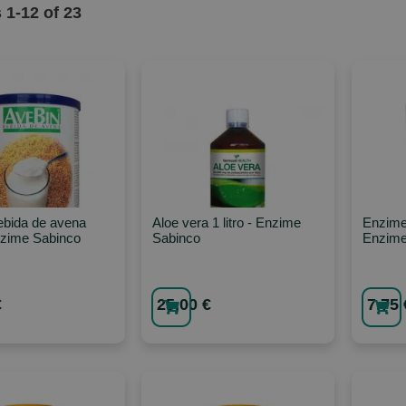
s
1
-
12
of
23
ebida de avena
Aloe vera 1 litro - Enzime
Enzime
nzime Sabinco
Sabinco
Enzime
€
25,00 €
7,75 