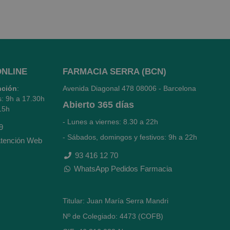
ONLINE
FARMACIA SERRA (BCN)
nción
:
Avenida Diagonal 478
08006 - Barcelona
s: 9h a 17.30h
Abierto
365 días
15h
- Lunes a viernes: 8.30 a 22h
9
- Sábados, domingos y festivos: 9h a 22h
tención Web
93 416 12 70
WhatsApp Pedidos Farmacia
Titular: Juan María Serra Mandri
Nº de Colegiado: 4473 (COFB)