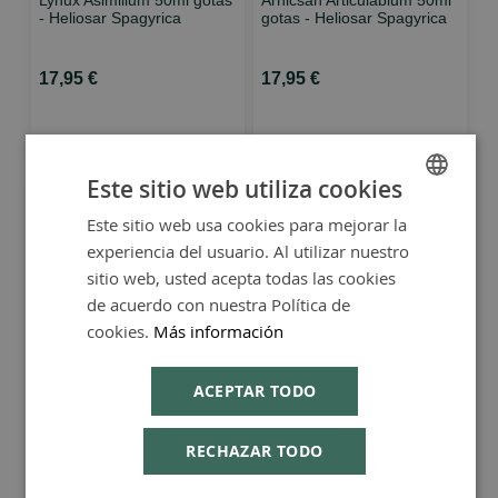
- Heliosar Spagyrica
gotas - Heliosar Spagyrica
17,95 €
17,95 €
Este sitio web utiliza cookies
Este sitio web usa cookies para mejorar la
SPANISH
experiencia del usuario. Al utilizar nuestro
ENGLISH
sitio web, usted acepta todas las cookies
de acuerdo con nuestra Política de
cookies.
Más información
Sulkasaspag (Kalium
Caberdin 36 gummies -
ACEPTAR TODO
Slfuricum Yatrochymicum)
Heliosar Spagyrica
60 cápsulas - Heliosar
Spagyrica
RECHAZAR TODO
18,95 €
19,75 €