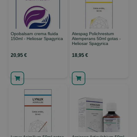
Opobalsam crema fluida
Atespag Polichrestum
150ml - Heliosar Spagyrica
Atemperans 50ml gotas -
Heliosar Spagyrica
20,95 €
18,95 €
Lynux Asimilium 50ml gotas
Arnicsan Articulabium 50ml