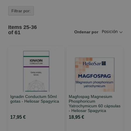
Filtrar por:
Items
25
-
36
of
61
Ordenar por
Ignadin Conductum 50ml
Magfospag Magnesium
gotas - Heliosar Spagyrica
Phosphoricum
Yatrochymicum 60 cápsulas
- Heliosar Spagyrica
17,95 €
18,95 €