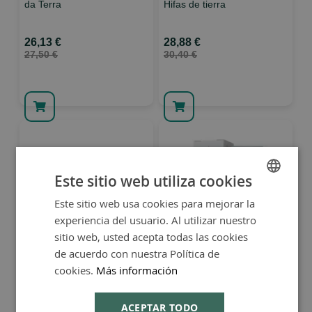
da Terra
Hifas de tierra
26,13 €
28,88 €
27,50 €
30,40 €
Este sitio web utiliza cookies
Este sitio web usa cookies para mejorar la
SPANISH
experiencia del usuario. Al utilizar nuestro
ENGLISH
sitio web, usted acepta todas las cookies
Mico-VIR 70 cápsulas -
Hifas Intima gel 30 ml -
HIfas da Terra
Hifas da Terra
de acuerdo con nuestra Política de
cookies.
Más información
57,00 €
17,10 €
60,00 €
18,00 €
ACEPTAR TODO