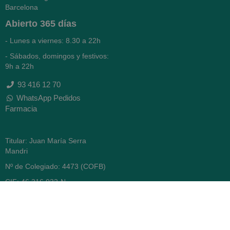
Barcelona
Abierto
365 días
- Lunes a viernes: 8.30 a 22h
- Sábados, domingos y festivos:
9h a 22h
93 416 12 70
WhatsApp Pedidos
Farmacia
Titular: Juan María Serra
Mandri
Nº de Colegiado: 4473 (COFB)
CIF: 46.316.032-N
Código oficial de Farmacia:
F0800646