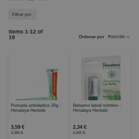
Filtrar por:
Items
1
-
12
of
19
Ordenar por
Pomada antiséptica 20g -
Balsamo labial nutritivo -
Himalaya Herbals
Himalaya Herbals
3,59 €
2,34 €
3,99 €
2,60 €