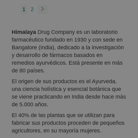
Página
You're
Página
Página
Siguiente
1
2
currently
reading
Himalaya
Drug Company es un laboratorio
page
farmacéutico fundado en 1930 y con sede en
Bangalore (India), dedicado a la investigación
y desarrollo de fármacos basados en
remedios ayurvédicos. Está presente en más
de 80 países.
El origen de sus productos es el Ayurveda,
una ciencia holística y esencial botánica que
se viene practicando en India desde hace más
de 5.000 años.
El 40% de las plantas que se utilizan para
fabricar sus productos proceden de pequeños
agricultores, en su mayoría mujeres.