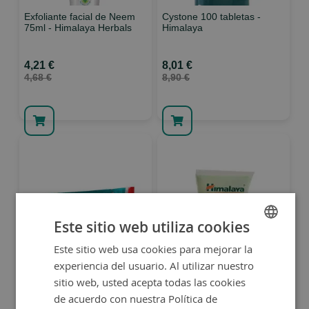
Exfoliante facial de Neem
Cystone 100 tabletas -
75ml - Himalaya Herbals
Himalaya
4,21 €
8,01 €
4,68 €
8,90 €
Este sitio web utiliza cookies
Este sitio web usa cookies para mejorar la
SPANISH
Rumalaya Gel 50gr.-
Limpiador facial hidratante
experiencia del usuario. Al utilizar nuestro
Himalaya
150ml - Himalaya Herbals
ENGLISH
sitio web, usted acepta todas las cookies
de acuerdo con nuestra Política de
5,55 €
5,99 €