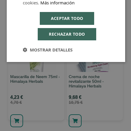
cookies.
Más información
6,17 €
6,65 €
ACEPTAR TODO
RECHAZAR TODO
MOSTRAR DETALLES
Mascarilla de Neem 75ml -
Crema de noche
Himalaya Herbals
revitalizante 50ml -
Himalaya Herbals
4,23 €
9,68 €
4,70 €
10,75 €