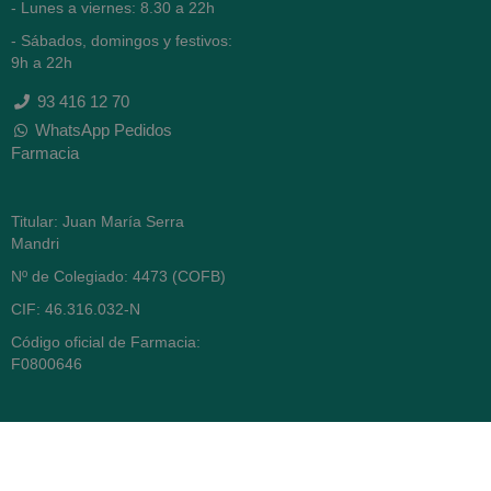
- Lunes a viernes: 8.30 a 22h
- Sábados, domingos y festivos:
9h a 22h
93 416 12 70
WhatsApp Pedidos
Farmacia
Titular: Juan María Serra
Mandri
Nº de Colegiado: 4473 (COFB)
CIF: 46.316.032-N
Código oficial de Farmacia:
F0800646
Avenida Diagonal 478,
(esquina con Vía Augusta)
- Barcelona