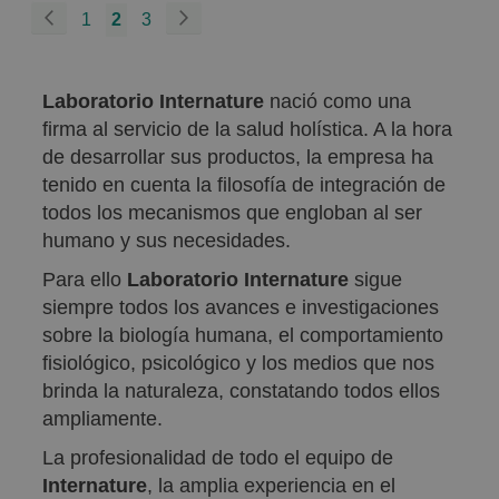
Página
Página
Previous
Página
You're
Página
Página
Siguiente
1
2
3
currently
reading
Laboratorio Internature
nació como una
page
firma al servicio de la salud holística. A la hora
de desarrollar sus productos, la empresa ha
tenido en cuenta la filosofía de integración de
todos los mecanismos que engloban al ser
humano y sus necesidades.
Para ello
Laboratorio Internature
sigue
siempre todos los avances e investigaciones
sobre la biología humana, el comportamiento
fisiológico, psicológico y los medios que nos
brinda la naturaleza, constatando todos ellos
ampliamente.
La profesionalidad de todo el equipo de
Internature
, la amplia experiencia en el