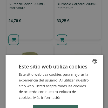
Bi-Phasic loción 200ml -
Bi-Phasic Corporal 200ml -
Internature
Internature
24,70 €
33,25 €
Este sitio web utiliza cookies
Este sitio web usa cookies para mejorar la
SPANISH
experiencia del usuario. Al utilizar nuestro
ENGLISH
sitio web, usted acepta todas las cookies
Aliplus 90 perlas -
Anti-Age Complex 40 perlas
Internature
- Internature
de acuerdo con nuestra Política de
cookies.
Más información
15,10 €
32,60 €