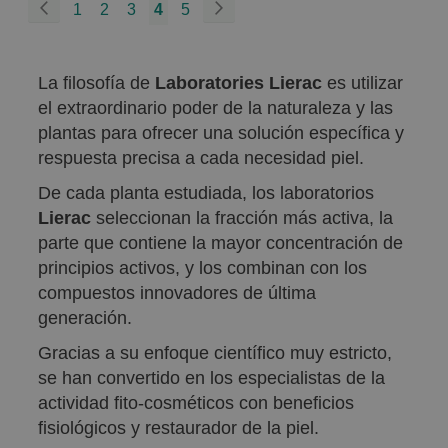
Página
Página
Previous
Página
Página
Página
You're
Página
Página
Siguiente
1
2
3
4
5
currently
reading
La filosofía de
Laboratories Lierac
es utilizar
page
el extraordinario poder de la naturaleza y las
plantas para ofrecer una solución específica y
respuesta precisa a cada necesidad piel.
De cada planta estudiada, los laboratorios
Lierac
seleccionan la fracción más activa, la
parte que contiene la mayor concentración de
principios activos, y los combinan con los
compuestos innovadores de última
generación.
Gracias a su enfoque científico muy estricto,
se han convertido en los especialistas de la
actividad fito-cosméticos con beneficios
fisiológicos y restaurador de la piel.