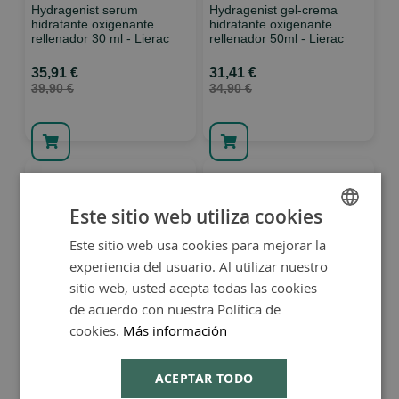
Hydragenist serum
Hydragenist gel-crema
hidratante oxigenante
hidratante oxigenante
rellenador 30 ml - Lierac
rellenador 50ml - Lierac
35,91 €
31,41 €
39,90 €
34,90 €
Este sitio web utiliza cookies
Este sitio web usa cookies para mejorar la
SPANISH
experiencia del usuario. Al utilizar nuestro
ENGLISH
sitio web, usted acepta todas las cookies
de acuerdo con nuestra Política de
Leche Desmaquillante
Lift Integral Contorno de
200ml - Lierac
Ojos 15ml. - Lierac
cookies.
Más información
13,95 €
35,91 €
ACEPTAR TODO
15,50 €
39,90 €