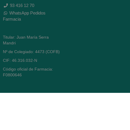
93 416 12 70
WhatsApp Pedidos
Farmacia
Titular: Juan María Serra
Mandri
Nº de Colegiado: 4473 (COFB)
CIF: 46.316.032-N
Código oficial de Farmacia:
F0800646
Avenida Diagonal 478,
(esquina con Vía Augusta)
- Barcelona