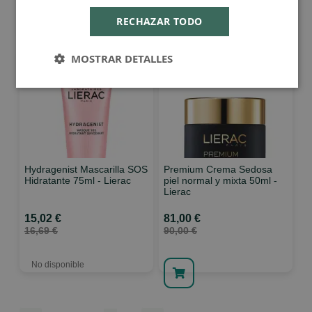
RECHAZAR TODO
MOSTRAR DETALLES
Hydragenist Mascarilla SOS
Premium Crema Sedosa
Hidratante 75ml - Lierac
piel normal y mixta 50ml -
Lierac
15,02 €
81,00 €
16,69 €
90,00 €
No disponible