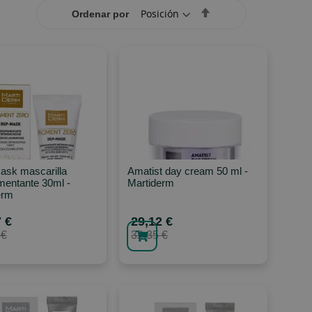
Set
Ordenar por
Descending
Direction
sk mascarilla
Amatist day cream 50 ml -
mentante 30ml -
Martiderm
erm
 €
29,12 €
 €
32,35 €