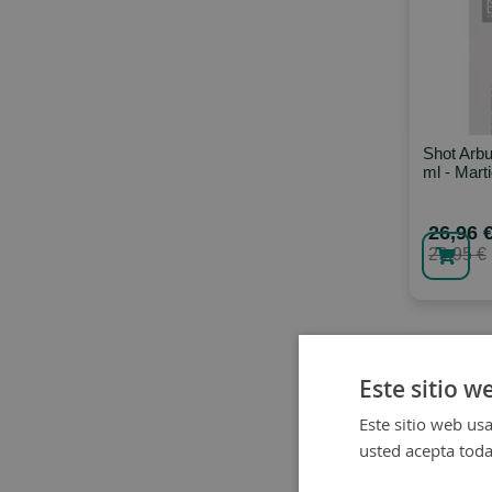
Shot Arbu
ml - Mart
26,96 
29,95 €
Este sitio w
Este sitio web usa
usted acepta toda