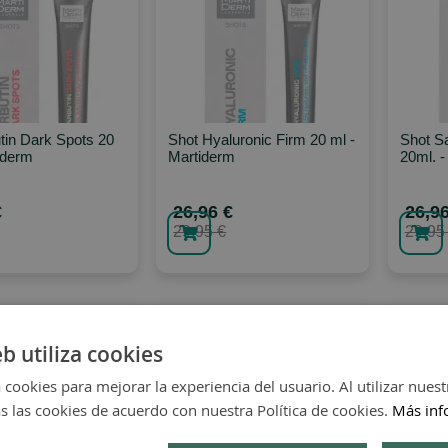
tin Dark Spots 20
Shot Hyaluronic Firm 20 ml -
Shot Sa
iderm
Martiderm
20ml. -
€
26,96 €
26,96
29,95 €
29,95
eb utiliza cookies
 cookies para mejorar la experiencia del usuario. Al utilizar nuest
s las cookies de acuerdo con nuestra Política de cookies.
Más inf