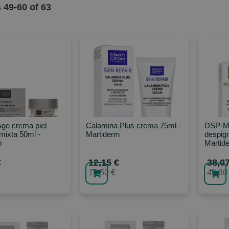
s
49
-
60
of
63
Age crema piel
Calamina Plus crema 75ml -
DSP-Ma
mixta 50ml -
Martiderm
despig
m
Martid
€
12,15 €
38,07
13,50 €
42,30