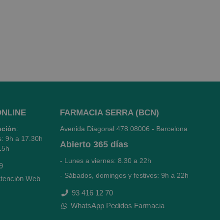
ONLINE
FARMACIA SERRA (BCN)
nción
:
Avenida Diagonal 478
08006 - Barcelona
s: 9h a 17.30h
Abierto
365 días
15h
- Lunes a viernes: 8.30 a 22h
9
- Sábados, domingos y festivos: 9h a 22h
tención Web
93 416 12 70
WhatsApp Pedidos Farmacia