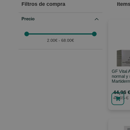
Filtros de compra
Item
Precio
2.00€ - 68.00€
GF Vital 
normal y 
Martider
44,96 
49,95 €