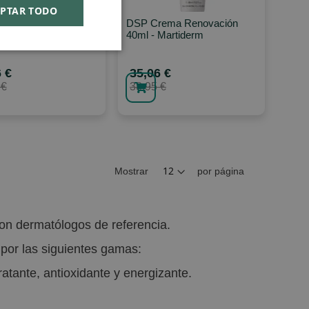
PTAR TODO
llagen Lift 20ml. -
DSP Crema Renovación
erm
40ml - Martiderm
 €
35,06 €
 €
38,95 €
Mostrar
por página
on dermatólogos de referencia.
, por las siguientes gamas:
ratante, antioxidante y energizante.