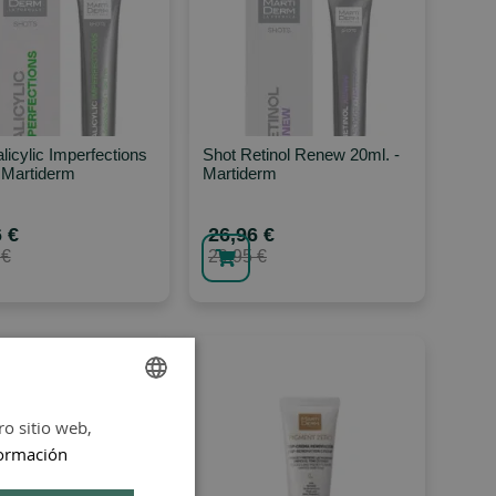
licylic Imperfections
Shot Retinol Renew 20ml. -
 Martiderm
Martiderm
 €
26,96 €
 €
29,95 €
ro sitio web,
SPANISH
ormación
ENGLISH