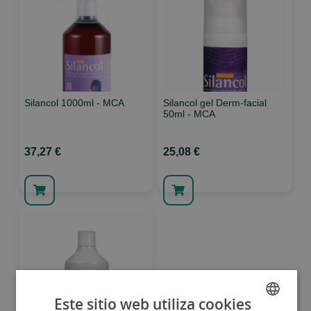
Silancol 1000ml - MCA
Silancol gel Derm-facial
50ml - MCA
37,27 €
25,08 €
Este sitio web utiliza cookies