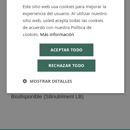
Este sitio web usa cookies para mejorar la
SPANISH
Silancol Plus 1000ml - MCA
experiencia del usuario. Al utilizar nuestro
ENGLISH
sitio web, usted acepta todas las cookies
de acuerdo con nuestra Política de
41,94 €
cookies.
Más información
ACEPTAR TODO
RECHAZAR TODO
MCA Productos Naturales es una empresa
especializada en complementos alimenticios
MOSTRAR DETALLES
con una especialización en productos
relacionados con el Silicio Organico
Biodisponible (Silinutriment LB)