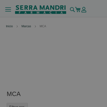
Buscar
Mi carrito
Inicio
Marcas
MCA
MCA
Filtrar por: