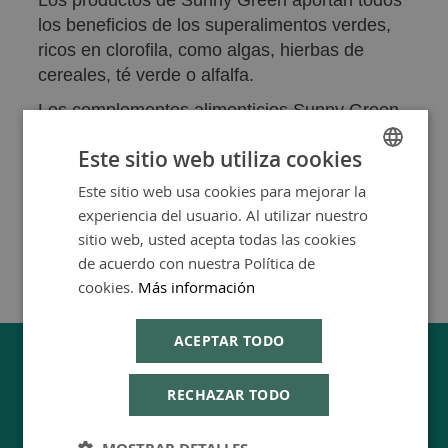
Los productos de Sunny Green aportan todos
los beneficios de los superalimentos verdes,
ricos en clorofila, como algas, hierbas de
cereales, té verde o alfalfa.
Los complementos alimenticios Sunny Green
están elaborados para aportar todos los
Este sitio web utiliza cookies
nutrientes de sus ingredientes, de manera que
puedas disfrutar de sus propiedades en tu día
Este sitio web usa cookies para mejorar la
SPANISH
a día.
experiencia del usuario. Al utilizar nuestro
ENGLISH
sitio web, usted acepta todas las cookies
de acuerdo con nuestra Política de
cookies.
Más información
ACEPTAR TODO
RECHAZAR TODO