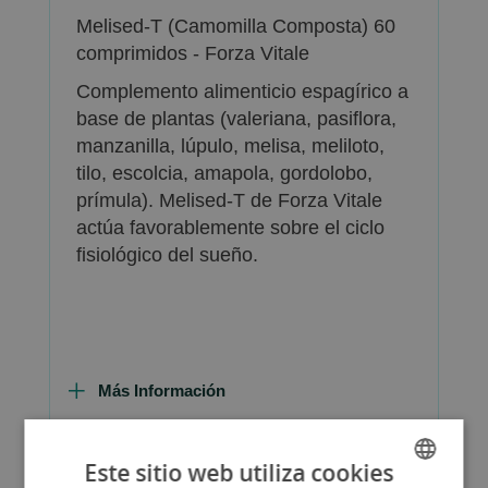
Melised-T (Camomilla Composta) 60
comprimidos - Forza Vitale
Complemento alimenticio espagírico a
base de plantas (valeriana, pasiflora,
manzanilla, lúpulo, melisa, meliloto,
tilo, escolcia, amapola, gordolobo,
prímula). Melised-T de Forza Vitale
actúa favorablemente sobre el ciclo
fisiológico del sueño.
Más Información
Este sitio web utiliza cookies