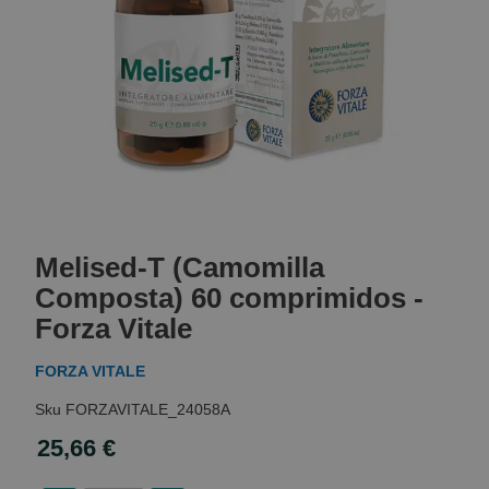
Skip
to
Melised-T (Camomilla
the
beginning
Composta) 60 comprimidos -
of
Forza Vitale
the
images
FORZA VITALE
gallery
FORZAVITALE_24058A
25,66 €