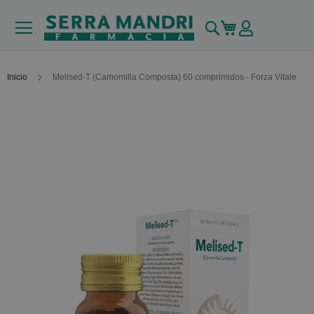
Buscar
Mi carrito
Inicio
Melised-T (Camomilla Composta) 60 comprimidos - Forza Vitale
Skip
to
the
end
of
the
images
gallery