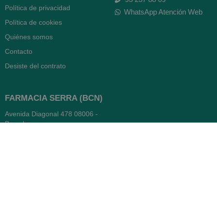
Política de privacidad
WhatsApp Atención Web
Política de cookies
Quiénes somos
Contacto
Desiste del contrato
FARMACIA SERRA (BCN)
Avenida Diagonal 478
08006 -
Barcelona
Abierto
365 días
- Lunes a viernes: 8.30 a 22h
- Sábados, domingos y festivos:
9h a 22h
93 416 12 70
WhatsApp Pedidos