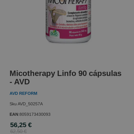
Skip
to
Micotherapy Linfo 90 cápsulas
the
beginning
- AVD
of
the
AVD REFORM
images
gallery
AVD_50257A
EAN
:
8059173430093
56,25 €
Special
Price
62,50 €