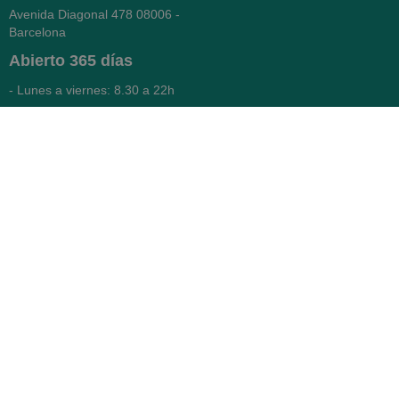
Avenida Diagonal 478
08006 -
Barcelona
Abierto
365 días
- Lunes a viernes: 8.30 a 22h
- Sábados, domingos y festivos:
9h a 22h
93 416 12 70
WhatsApp Pedidos
Farmacia
Titular: Juan María Serra
Mandri
Nº de Colegiado: 4473 (COFB)
CIF: 46.316.032-N
Código oficial de Farmacia:
F0800646