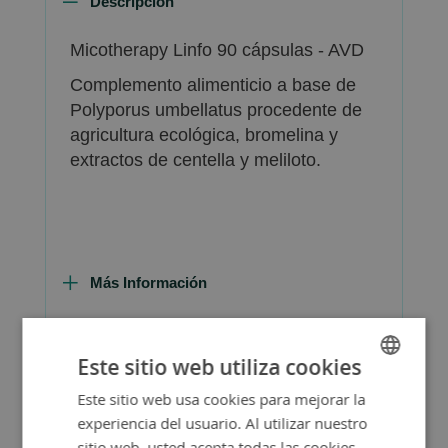
Descripción
Micotherapy Linfo 90 cápsulas - AVD
Complemento alimenticio a base de
Polyporus umbellatus procedente de
agricultura ecológica, bromelina y
extractos de centella y meliloto.
Más Información
Este sitio web utiliza cookies
Este sitio web usa cookies para mejorar la
SPANISH
Consejos de Compra Producto
experiencia del usuario. Al utilizar nuestro
ENGLISH
sitio web, usted acepta todas las cookies