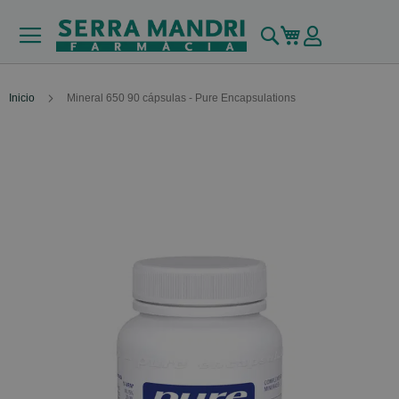
Buscar
Mi carrito
Inicio
Mineral 650 90 cápsulas - Pure Encapsulations
Skip
to
the
end
of
the
images
gallery