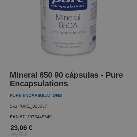
Skip
to
Mineral 650 90 cápsulas - Pure
the
beginning
Encapsulations
of
the
PURE ENCAPSULATIONS
images
gallery
PURE_023937
EAN
:
8713975445340
23,06 €
Special
Price
24,27 €