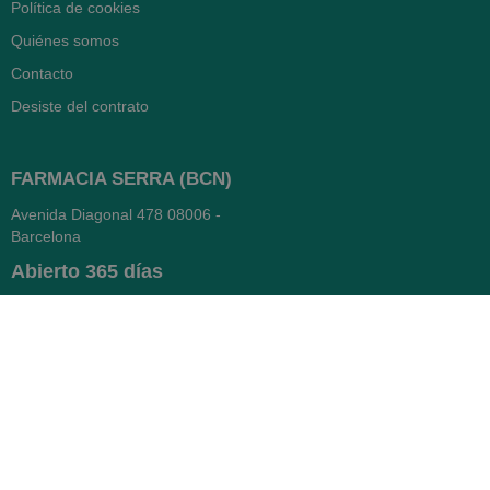
Política de cookies
Quiénes somos
Contacto
Desiste del contrato
FARMACIA SERRA (BCN)
Avenida Diagonal 478
08006 -
Barcelona
Abierto
365 días
- Lunes a viernes: 8.30 a 22h
- Sábados, domingos y festivos:
9h a 22h
93 416 12 70
WhatsApp Pedidos
Farmacia